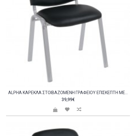
ALPHA ΚΑΡΈΚΛΑ ΣΤΟΙΒΑΖΌΜΕΝΗ ΓΡΑΦΕΊΟΥ ΕΠΙΣΚΈΠΤΗ ΜΈΤΑΛΛΟ ΒΑΦΉ SILVER PVC ΜΑΎΡΟ C532418
39,99€