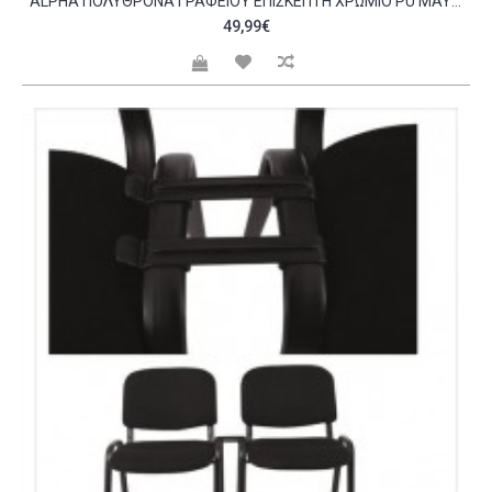
ALPHA ΠΟΛΥΘΡΌΝΑ ΓΡΑΦΕΊΟΥ ΕΠΙΣΚΈΠΤΗ ΧΡΏΜΙΟ PU ΜΑΎΡΟ C530149
49,99€