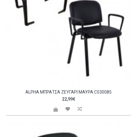
ALPHA ΜΠΡΆΤΣΑ ΖΕΥΓΆΡΙ ΜΑΎΡΑ C530085
22,99€