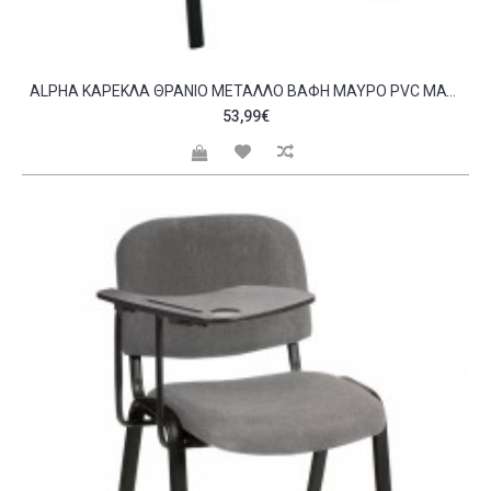
ALPHA ΚΑΡΈΚΛΑ ΘΡΑΝΊΟ ΜΈΤΑΛΛΟ ΒΑΦΉ ΜΑΎΡΟ PVC ΜΑΎΡΟ 65X70X77CM C532317
53,99€