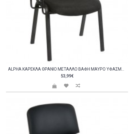
ALPHA ΚΑΡΈΚΛΑ ΘΡΑΝΊΟ ΜΈΤΑΛΛΟ ΒΑΦΉ ΜΑΎΡΟ ΎΦΑΣΜΑ ΜΑΎΡΟ 65X70X77CM C532489
53,99€