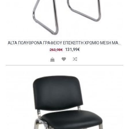
ALTA ΠΟΛΥΘΡΌΝΑ ΓΡΑΦΕΊΟΥ ΕΠΙΣΚΈΠΤΗ ΧΡΏΜΙΟ MESH ΜΑΎΡΟ SET 4ΤΜΧ C424313
131,99€
263,98€