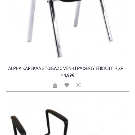
ALPHA ΚΑΡΈΚΛΑ ΣΤΟΙΒΑΖΌΜΕΝΗ ΓΡΑΦΕΊΟΥ ΕΠΙΣΚΈΠΤΗ ΧΡΏΜΙΟ ΎΦΑΣΜΑ ΜΑΎΡΟ C540353
44,99€