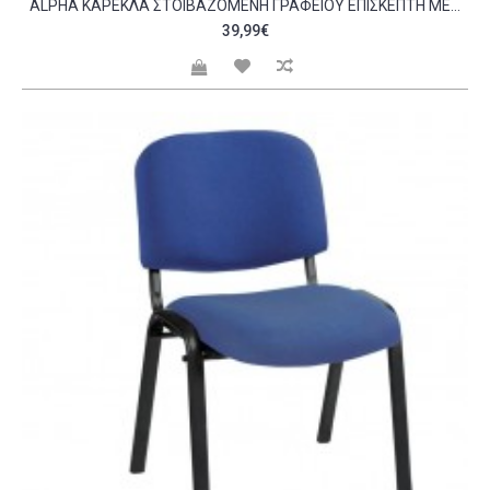
ALPHA ΚΑΡΈΚΛΑ ΣΤΟΙΒΑΖΌΜΕΝΗ ΓΡΑΦΕΊΟΥ ΕΠΙΣΚΈΠΤΗ ΜΈΤΑΛΛΟ ΒΑΦΉ ΜΑΎΡΟ ΎΦΑΣΜΑ ΓΚΡΙ C532146
39,99€