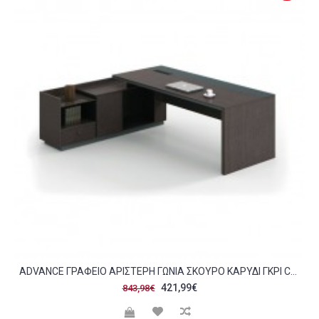
ADVANCE ΓΡΑΦΕΊΟ ΑΡΙΣΤΕΡΉ ΓΩΝΊΑ ΣΚΟΎΡΟ ΚΑΡΥΔΊ ΓΚΡΙ C421980
421,99€
843,98€