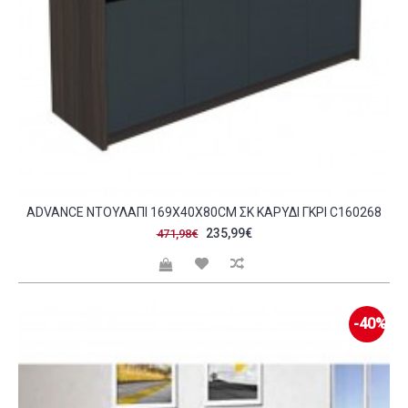
ADVANCE ΝΤΟΥΛΆΠΙ 169X40X80CM ΣΚ ΚΑΡΥΔΊ ΓΚΡΙ C160268
235,99€
471,98€
-40%