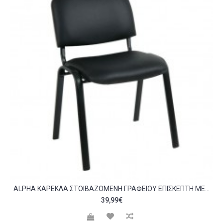
ALPHA ΚΑΡΈΚΛΑ ΣΤΟΙΒΑΖΌΜΕΝΗ ΓΡΑΦΕΊΟΥ ΕΠΙΣΚΈΠΤΗ ΜΈΤΑΛΛΟ ΒΑΦΉ ΜΑΎΡΟ PVC ΜΑΎΡΟ C532007
39,99€