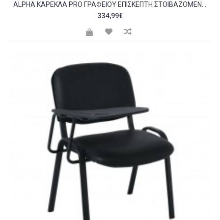
ALPHA ΚΑΡΈΚΛΑ PRO ΓΡΑΦΕΊΟΥ ΕΠΙΣΚΈΠΤΗ ΣΤΟΙΒΑΖΌΜΕΝΗ ΜΈΤΑΛΛΟ ΒΑΦΉ ΜΑΎΡΟ PVC ΜΑΎΡΟ C530086
334,99€