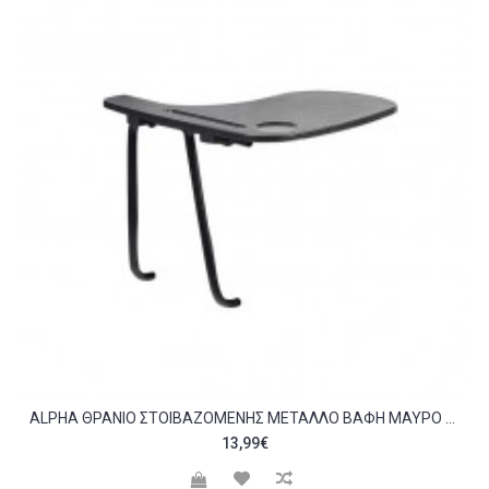
ALPHA ΘΡΑΝΊΟ ΣΤΟΙΒΑΖΌΜΕΝΗΣ ΜΈΤΑΛΛΟ ΒΑΦΉ ΜΑΎΡΟ PP ΜΑΎΡΟ C532210
13,99€