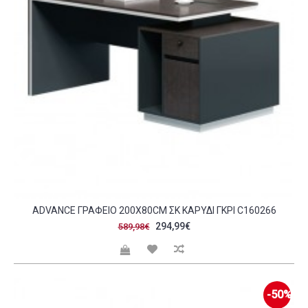
ADVANCE ΓΡΑΦΕΊΟ 200X80CM ΣΚ ΚΑΡΥΔΊ ΓΚΡΙ C160266
294,99€
589,98€
-50%