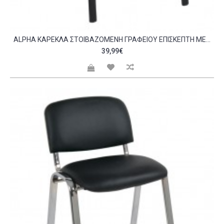
ALPHA ΚΑΡΈΚΛΑ ΣΤΟΙΒΑΖΌΜΕΝΗ ΓΡΑΦΕΊΟΥ ΕΠΙΣΚΈΠΤΗ ΜΈΤΑΛΛΟ ΒΑΦΉ ΜΑΎΡΟ ΎΦΑΣΜΑ ΜΠΛΕ C532145
39,99€