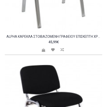
ALPHA ΚΑΡΈΚΛΑ ΣΤΟΙΒΑΖΌΜΕΝΗ ΓΡΑΦΕΊΟΥ ΕΠΙΣΚΈΠΤΗ ΧΡΏΜΙΟ PVC ΜΑΎΡΟ C532417
45,99€