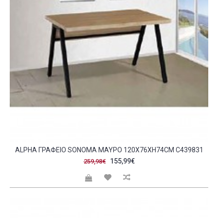
ALPHA ΓΡΑΦΕΙΟ SONOMA ΜΑΥΡΟ 120X76XH74CM C439831
155,99€
259,98€