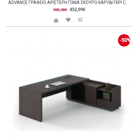
ADVANCE ΓΡΑΦΕΊΟ ΑΡΙΣΤΕΡΉ ΓΩΝΊΑ ΣΚΟΎΡΟ ΚΑΡΥΔΊ ΓΚΡΙ C421982
452,99€
905,98€
-50%