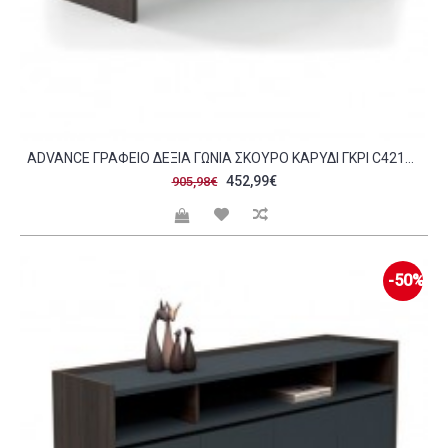
ADVANCE ΓΡΑΦΕΊΟ ΔΕΞΙΆ ΓΩΝΊΑ ΣΚΟΎΡΟ ΚΑΡΥΔΊ ΓΚΡΙ C421983
452,99€
905,98€
-50%