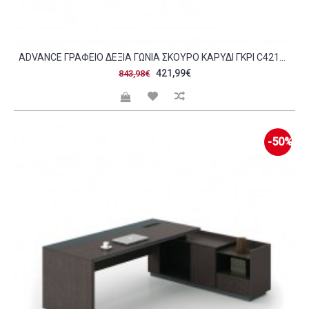
ADVANCE ΓΡΑΦΕΊΟ ΔΕΞΙΆ ΓΩΝΊΑ ΣΚΟΎΡΟ ΚΑΡΥΔΊ ΓΚΡΙ C421981
421,99€
843,98€
-50%