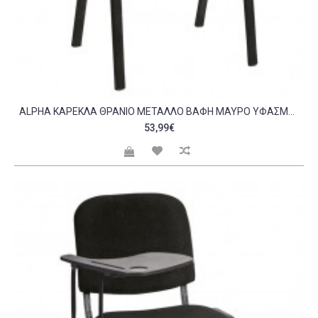
ALPHA ΚΑΡΈΚΛΑ ΘΡΑΝΊΟ ΜΈΤΑΛΛΟ ΒΑΦΉ ΜΑΎΡΟ ΎΦΑΣΜΑ ΓΚΡΙ 65X70X77CM C532607
53,99€