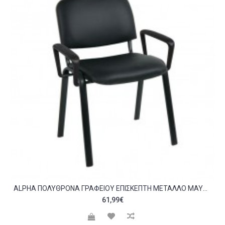
ALPHA ΠΟΛΥΘΡΌΝΑ ΓΡΑΦΕΊΟΥ ΕΠΙΣΚΈΠΤΗ ΜΈΤΑΛΛΟ ΜΑΎΡΟ PVC ΜΑΎΡΟ C542407
61,99€