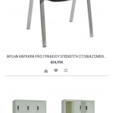
APLHA ΚΑΡΈΚΛΑ PRO ΓΡΑΦΕΊΟΥ ΕΠΙΣΚΈΠΤΗ ΣΤΟΙΒΑΖΌΜΕΝΗ ΜΈΤΑΛΛΟ ΧΡΏΜΙΟ PVC ΜΑΎΡΟ C530087
404,99€