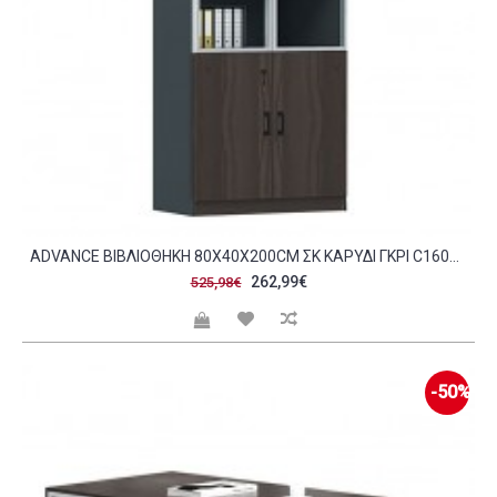
ADVANCE ΒΙΒΛΙΟΘΉΚΗ 80X40X200CM ΣΚ ΚΑΡΥΔΊ ΓΚΡΙ C160267
262,99€
525,98€
-50%