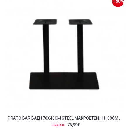
-50%
PRATO BAR ΒΆΣΗ 70X40CM STEEL ΜΑΚΡΌΣΤΕΝΗ H108CM ΜΑΎΡΟ C38612
76,99€
153,98€