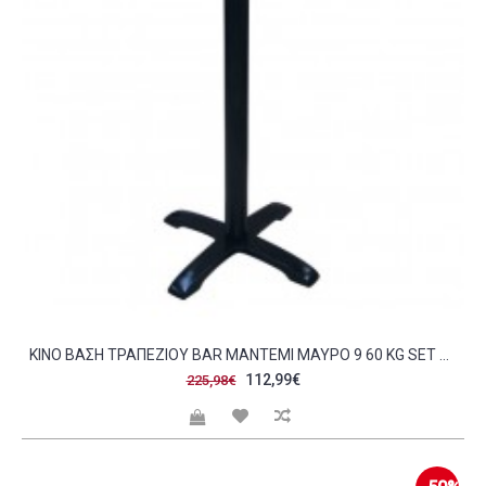
KINO ΒΆΣΗ ΤΡΑΠΕΖΙΟΎ BAR ΜΑΝΤΈΜΙ ΜΑΎΡΟ 9 60 KG SET 2ΤΜΧ C423374
112,99€
225,98€