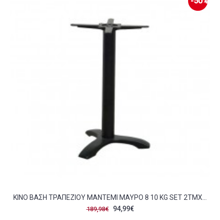
-50%
KINO ΒΆΣΗ ΤΡΑΠΕΖΙΟΎ ΜΑΝΤΈΜΙ ΜΑΎΡΟ 8 10 KG SET 2ΤΜΧ C423368
94,99€
189,98€