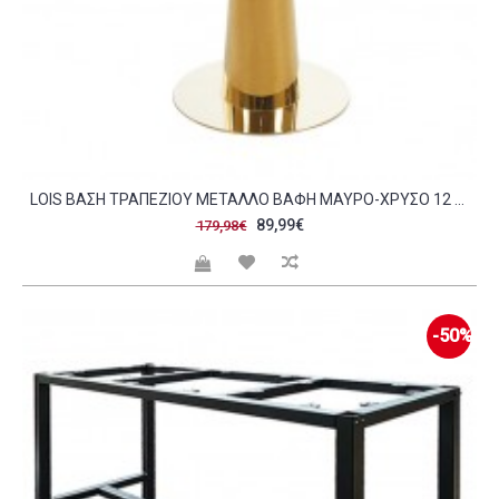
LOIS ΒΆΣΗ ΤΡΑΠΕΖΙΟΎ ΜΈΤΑΛΛΟ ΒΑΦΉ ΜΑΎΡΟ-ΧΡΥΣΌ 12 00 KG C473606
89,99€
179,98€
-50%