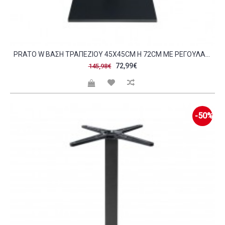
PRATO W ΒΆΣΗ ΤΡΑΠΕΖΙΟΎ 45X45CM H 72CM ΜΕ ΡΕΓΟΥΛΑΤΌΡΟ ΜΈΤΑΛΛΟ ΒΑΦΉ ΜΑΎΡΟ 12 40KG SET 2ΤΜΧ C423574
72,99€
145,98€
-50%