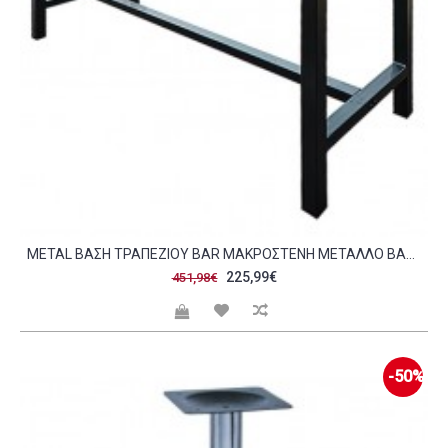
METAL ΒΆΣΗ ΤΡΑΠΕΖΙΟΎ BAR ΜΑΚΡΌΣΤΕΝΗ ΜΈΤΑΛΛΟ ΒΑΦΉ ΜΑΎΡΟ C441789
225,99€
451,98€
-50%