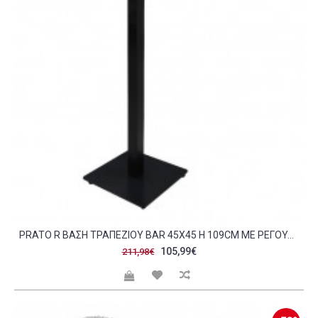
PRATO R ΒΆΣΗ ΤΡΑΠΕΖΙΟΎ BAR 45X45 H 109CM ΜΕ ΡΕΓΟΥΛΑΤΌΡΟ ΜΈΤΑΛΛΟ ΒΑΦΉ ΜΑΎΡΟ 14 70KG SET 2ΤΜΧ C423603
105,99€
211,98€