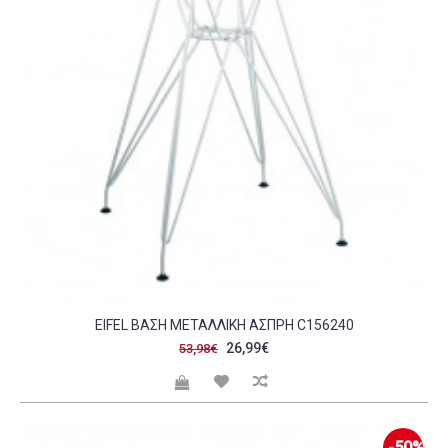
EIFEL ΒΆΣΗ ΜΕΤΑΛΛΙΚΉ ΆΣΠΡΗ C156240
26,99€
53,98€
-50%