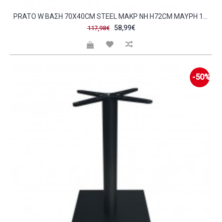
PRATO W ΒΆΣΗ 70X40CM STEEL ΜΑΚΡ ΝΗ H72CM ΜΑΎΡΗ 17 00KG ΜΕ ΡΕΓΟΥΛΑΤΌΡΟ C245486
58,99€
117,98€
-50%