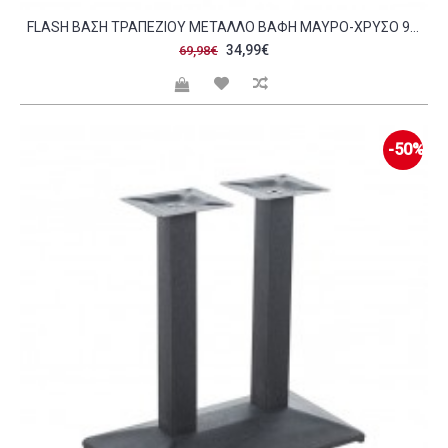
FLASH ΒΆΣΗ ΤΡΑΠΕΖΙΟΎ ΜΈΤΑΛΛΟ ΒΑΦΉ ΜΑΎΡΟ-ΧΡΥΣΌ 9 50 KG C473607
34,99€
69,98€
-50%