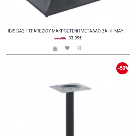
IBIS ΒΆΣΗ ΤΡΑΠΕΖΙΟΎ ΜΑΚΡΌΣΤΕΝΗ ΜΈΤΑΛΛΟ ΒΑΦΉ ΜΑΎΡΟ 10 00 KG C473493
33,99€
67,98€
-50%