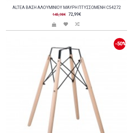
ALTEA ΒΆΣΗ ΑΛΟΥΜΙΝΊΟΥ ΜΑΎΡΗ ΠΤΥΣΣΌΜΕΝΗ C54272
72,99€
145,98€
-50%