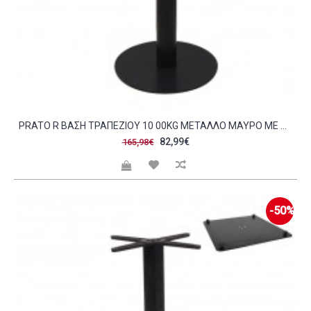
PRATO R ΒΆΣΗ ΤΡΑΠΕΖΙΟΎ 10 00KG ΜΈΤΑΛΛΟ ΜΑΎΡΟ ΜΕ ΡΕΓΟΥΛΑΤΌΡΟ SET 2ΤΜΧ C423462
82,99€
165,98€
-50%