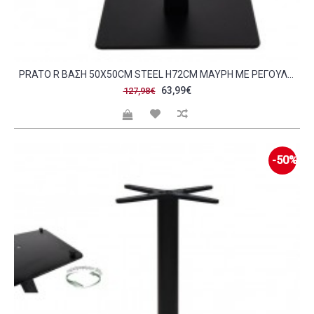
PRATO R ΒΆΣΗ 50X50CM STEEL H72CM ΜΑΎΡΗ ΜΕ ΡΕΓΟΥΛΑΤΌΡΟ C57877
63,99€
127,98€
-50%