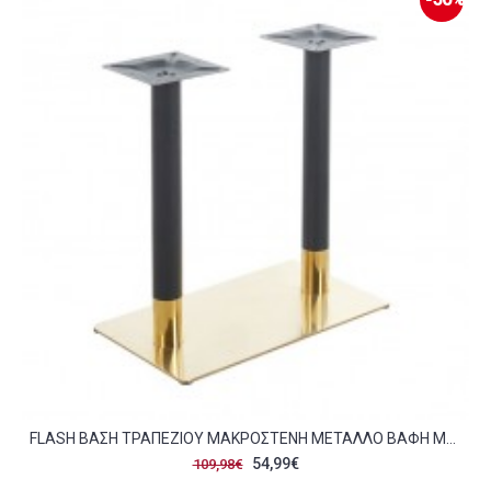
FLASH ΒΆΣΗ ΤΡΑΠΕΖΙΟΎ ΜΑΚΡΌΣΤΕΝΗ ΜΈΤΑΛΛΟ ΒΑΦΉ ΜΑΎΡΟ-ΧΡΥΣΌ 16 50 KG C473608
54,99€
109,98€