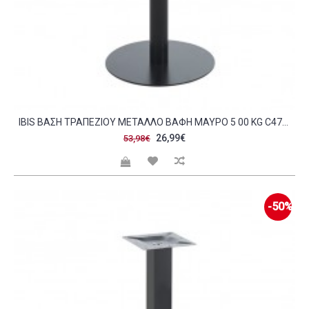
IBIS ΒΆΣΗ ΤΡΑΠΕΖΙΟΎ ΜΈΤΑΛΛΟ ΒΑΦΉ ΜΑΎΡΟ 5 00 KG C473603
26,99€
53,98€
-50%