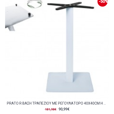
-50%
PRATO R ΒΆΣΗ ΤΡΑΠΕΖΙΟΎ ΜΕ ΡΕΓΟΥΛΑΤΌΡΟ 40X40CM H 73CM ΜΈΤΑΛΛΟ ΒΑΦΉ ΆΣΠΡΟ 11 90KG SET 2ΤΜΧ C423595
90,99€
181,98€