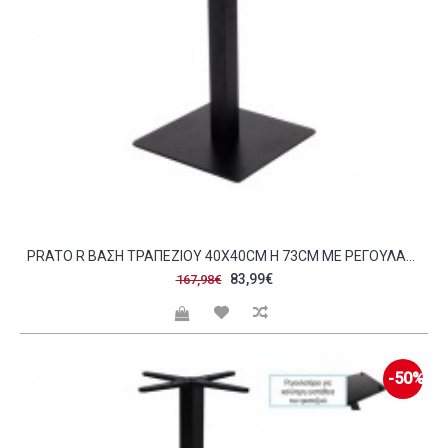
PRATO R ΒΆΣΗ ΤΡΑΠΕΖΙΟΎ 40X40CM H 73CM ΜΕ ΡΕΓΟΥΛΑΤΌΡΟ ΜΈΤΑΛΛΟ ΒΑΦΉ ΜΑΎΡΟ 11 90KG SET 2ΤΜΧ C423450
83,99€
167,98€
-50%