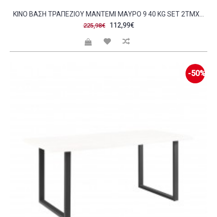
KINO ΒΆΣΗ ΤΡΑΠΕΖΙΟΎ ΜΑΝΤΈΜΙ ΜΑΎΡΟ 9 40 KG SET 2ΤΜΧ C423369
112,99€
225,98€
-50%