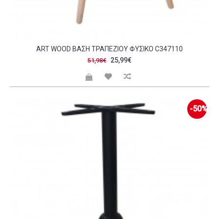
ART WOOD ΒΆΣΗ ΤΡΑΠΕΖΙΟΎ ΦΥΣΙΚΌ C347110
25,99€
51,98€
-50%