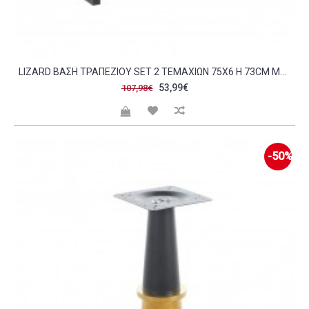
LIZARD ΒΆΣΗ ΤΡΑΠΕΖΙΟΎ SET 2 ΤΕΜΑΧΊΩΝ 75X6 H 73CM ΜΈΤΑΛΛΟ ΜΑΎΡΟ C347259
53,99€
107,98€
-50%