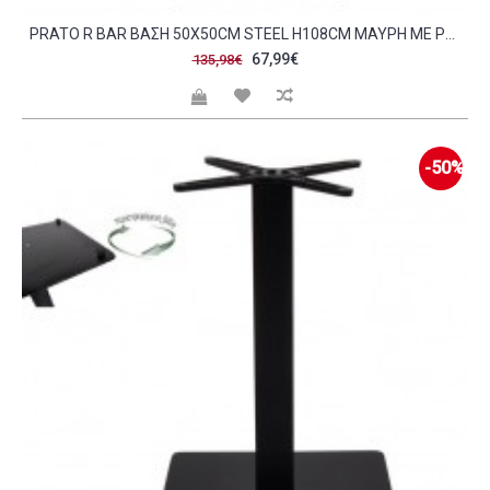
PRATO R BAR ΒΆΣΗ 50X50CM STEEL H108CM ΜΑΎΡΗ ΜΕ ΡΕΓΟΥΛΑΤΌΡΟ C57878
67,99€
135,98€
-50%