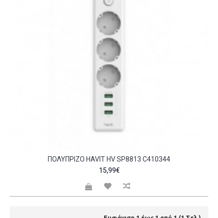
ΠΟΛΎΠΡΙΖΟ HAVIT HV SP8813 C410344
15,99€
Εμφάνιση 1 έως 1 από 1 (1 Σελ.)