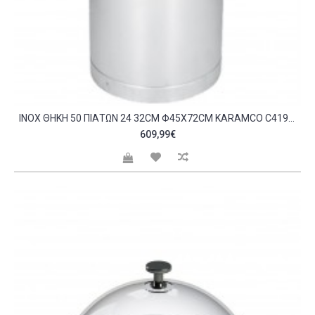
INOX ΘΉΚΗ 50 ΠΙΆΤΩΝ 24 32CM Φ45X72CM KARAMCO C419016
609,99€