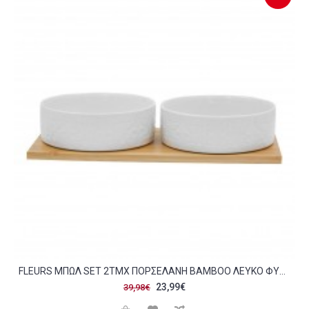
FLEURS ΜΠΩΛ SET 2ΤΜΧ ΠΟΡΣΕΛΑΝΗ BAMBOO ΛΕΥΚΟ ΦΥΣΙΚΟ 30X14 5XH5 5CM C483589
23,99€
39,98€