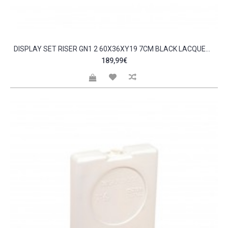
DISPLAY SET RISER GN1 2 60X36XΥ19 7CM BLACK LACQUER SELECT CONCEPT C479326
189,99€