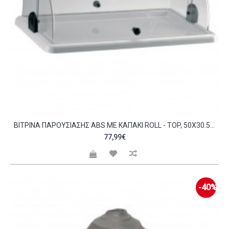
BΙΤΡΊΝΑ ΠΑΡΟΥΣΊΑΣΗΣ ABS ΜΕ ΚΑΠΆΚΙ ROLL - TOP, 50X30.5X18.5CM C56278
77,99€
-40%