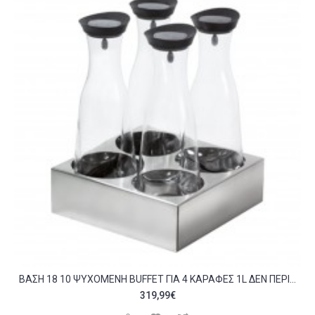
BΆΣΗ 18 10 ΨΥΧΌΜΕΝΗ BUFFET ΓΙΑ 4 ΚΑΡΆΦΕΣ 1L ΔΕΝ ΠΕΡΙΛΑΜΒΆΝΟΝΤΑΙ 24X24X7 5CM ABERT ΙΤΑΛΊΑΣ C374744
319,99€