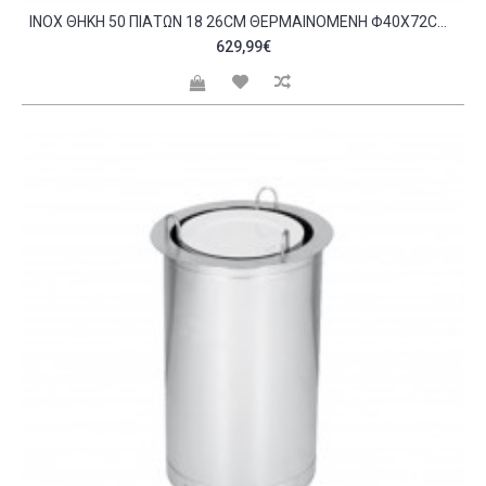
INOX ΘΉΚΗ 50 ΠΙΆΤΩΝ 18 26CM ΘΕΡΜΑΙΝΌΜΕΝΗ Φ40X72CM KARAMCO C419017
629,99€