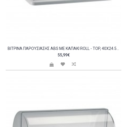
BΙΤΡΊΝΑ ΠΑΡΟΥΣΊΑΣΗΣ ABS ΜΕ ΚΑΠΆΚΙ ROLL - TOP, 40X24.5X14.5CM C56277
55,99€