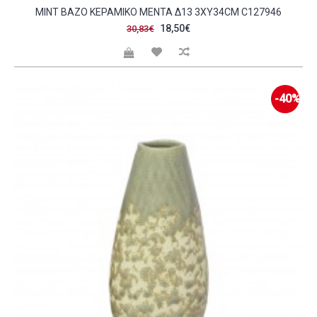
MINT ΒΑΖΟ ΚΕΡΑΜΙΚΟ ΜΕΝΤΑ Δ13 3XY34CM C127946
18,50€
30,83€
-40%