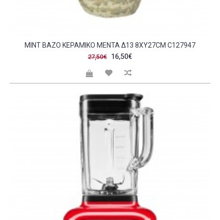
MINT ΒΑΖΟ ΚΕΡΑΜΙΚΟ ΜΕΝΤΑ Δ13 8XY27CM C127947
16,50€
27,50€