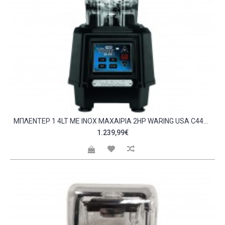
MΠΛΈΝΤΕΡ 1 4LT ΜΕ INOX ΜΑΧΑΊΡΙΑ 2HP WARING USA C445216
1.239,99€