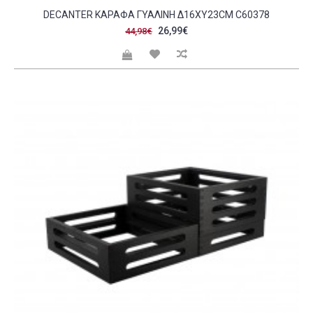
DECANTER ΚΑΡΑΦΑ ΓΥΑΛΙΝΗ Δ16XΥ23CM C60378
26,99€
44,98€