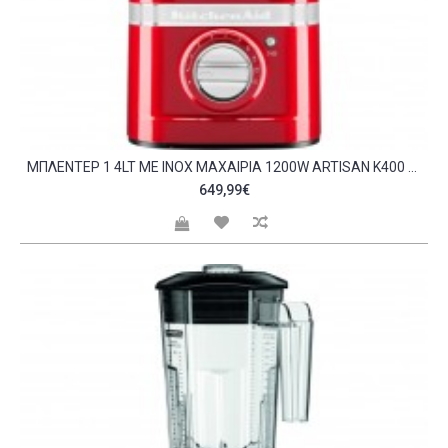
MΠΛΈΝΤΕΡ 1 4LT ΜΕ INOX ΜΑΧΑΊΡΙΑ 1200W ARTISAN K400 ΚΌΚΚΙΝΟ KITCHEN AID C544398
649,99€