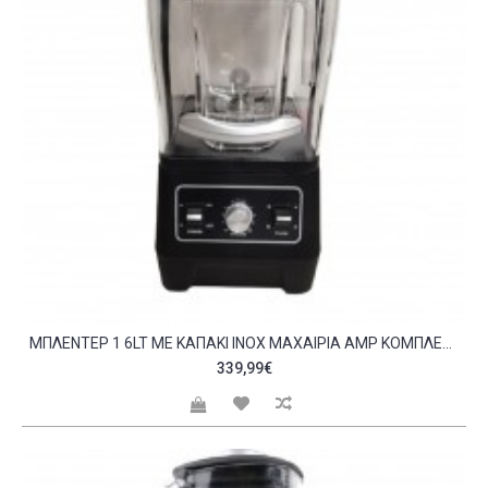
MΠΛΈΝΤΕΡ 1 6LT ΜΕ ΚΑΠΆΚΙ INOX ΜΑΧΑΊΡΙΑ AMP ΚΟΜΠΛΈΣ 1 8KW ΡΥΘΜ ΣΤΡΟΦΈΣ KARAMCO C419010
339,99€