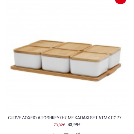
CURVE ΔΟΧΕΙΟ ΑΠΟΘΗΚΕΥΣΗΣ ΜΕ ΚΑΠΑΚΙ SET 6ΤΜΧ ΠΟΡΣΕΛΑΝΗ BAMBOO ΛΕΥΚΟ ΦΥΣΙΚΟ 30X18 5XH6 5CM C483578
43,99€
73,32€