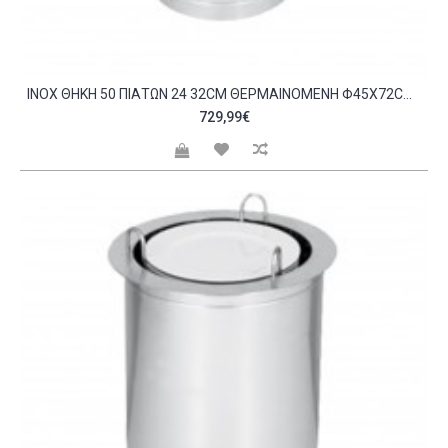
INOX ΘΉΚΗ 50 ΠΙΆΤΩΝ 24 32CM ΘΕΡΜΑΙΝΌΜΕΝΗ Φ45X72CM KARAMCO C419650
729,99€