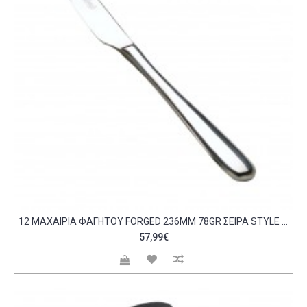
12 ΜΑΧΑΊΡΙΑ ΦΑΓΗΤΟΎ FORGED 236MM 78GR ΣΕΙΡΆ STYLE 18 10 2 5MM SALVINELLI ΙΤΑΛΊΑΣ C372272
57,99€