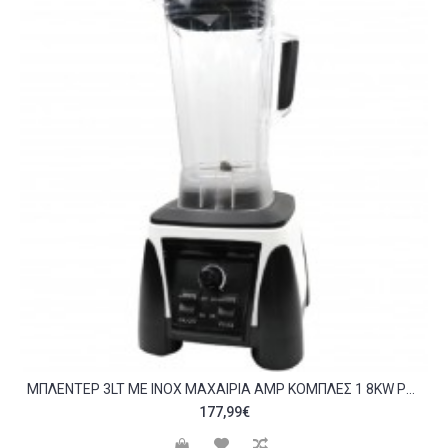
MΠΛΈΝΤΕΡ 3LT ΜΕ INOX ΜΑΧΑΊΡΙΑ AMP ΚΟΜΠΛΈΣ 1 8KW ΡΥΘΜ ΣΤΡΟΦΈΣ KARAMCO C419011
177,99€