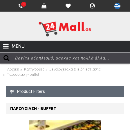
0
MENU
Αρχική
Κατηγορίες
Ξενοδοχειακά & είδη εστίασης
Παρουσίαση - buffet
Product Filters
ΠΑΡΟΥΣΊΑΣΗ - BUFFET