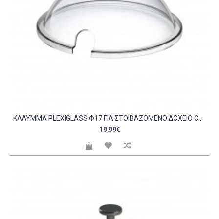
KΆΛΥΜΜΑ PLEXIGLASS Φ17 ΓΙΑ ΣΤΟΙΒΑΖΌΜΕΝΟ ΔΟΧΕΊΟ C477359
19,99€