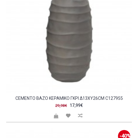
CEMENTO ΒΑΖΟ ΚΕΡΑΜΙΚΟ ΓΚΡΙ Δ13XY26CM C127955
17,99€
29,98€
-40%