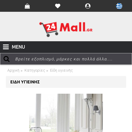
MENU
Αρχική
Κατηγορίες
Είδη υγιεινής
ΕΊΔΗ ΥΓΙΕΙΝΉΣ