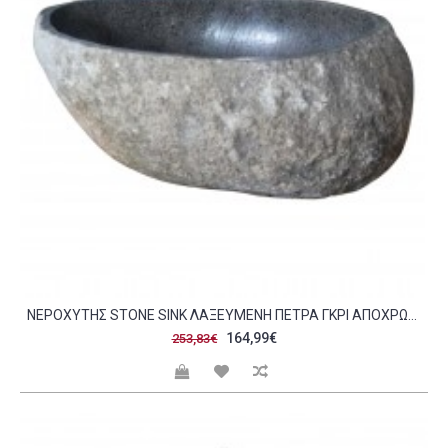
ΝΕΡΟΧΥΤΗΣ STONE SINK ΛΑΞΕΥΜΕΝΗ ΠΕΤΡΑ ΓΚΡΙ ΑΠΟΧΡΩΣΗ 50-60ΕΚ ΗΜ4193 C469827
164,99€
253,83€