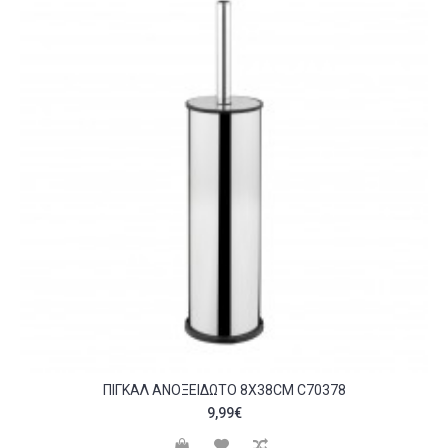
ΠΙΓΚΆΛ ΑΝΟΞΕΊΔΩΤΟ 8X38CM C70378
9,99€