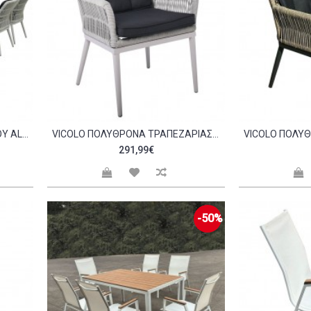
VICOLO SET ΤΡΑΠΕΖΑΡΊΑ ΚΉΠΟΥ ALU ROPE GREY ΜΑΞΙΛ ΑΝΘΡΑΚΊ ΤΡΑΠΈΖΙ 220X94 8 ΠΟΛΥΘΡΌΝΕΣ C532380
VICOLO ΠΟΛΥΘΡΌΝΑ ΤΡΑΠΕΖΑΡΊΑΣ ΚΉΠΟΥ ALU ROPE GREY 6MM ΜΑΞΙΛΆΡΙΑ ΑΝΘΡΑΚΊ C532468
291,99€
-50%