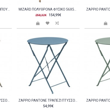
VIVA SLAT SET ΤΡΑΠΕΖΑΡΊΑ ΚΉΠΟΥ ΒΕΡΆΝΤΑΣ 6 1 ΜΈΤΑΛΛΟ ΒΑΦΉ SANDY BLUE 5415C C533680
WIZARD ΠΟΛΥΘΡΟΝΑ ΦΥΣΙΚΟ 56X59 5XH80CM C468094
154,99€
258,32€
ZAPPIO PANTONE ΤΡΑΠΈΖΙ ΠΤΥΣΣΌΜΕΝΟ ΜΈΤΑΛΛΟ ΒΑΦΉ BEIGE 14 212 C532764
ZAPPIO PANTONE ΤΡΑΠΈΖΙ ΠΤΥΣΣΌΜΕΝΟ ΜΈΤΑΛΛΟ ΒΑΦΉ SANDY BLUE 5415C C532762
54,99€