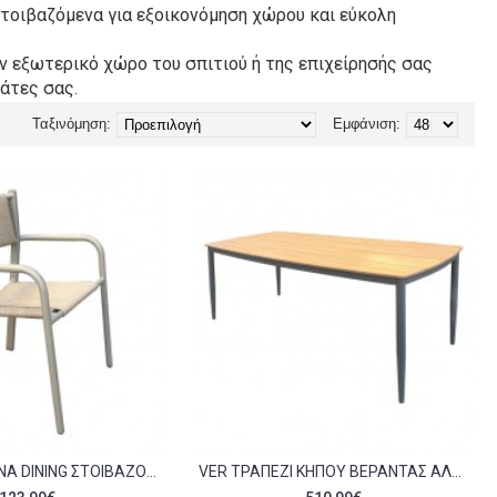
στοιβαζόμενα για εξοικονόμηση χώρου και εύκολη
ν εξωτερικό χώρο του σπιτιού ή της επιχείρησής σας
άτες σας.
Ταξινόμηση:
Εμφάνιση:
VER ΠΟΛΥΘΡΌΝΑ DINING ΣΤΟΙΒΑΖΌΜΕΝΗ ΑΛΟΥΜΊΝΙΟ ROPE WICKER ΜΠΕΖ C534853
VER ΤΡΑΠΈΖΙ ΚΉΠΟΥ ΒΕΡΆΝΤΑΣ ΑΛΟΥΜΊΝΙΟ ΑΠΌΧΡΩΣΗ ΑΝΘΡΑΚΊ POLYWOOD ΦΥΣΙΚΌ C534866