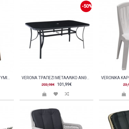
-50%
VERDI ΠΟΛΥΘΡΌΝΑ DINING ΑΛΟΥΜΊΝΙΟ ΒΑΦΉ ΚΑΡΥΔΊ TEXTILENE ΜΠΕΖ ΣΤΟΙΒΑΖΌΜΕΝΗ C531230
VERONA ΤΡΑΠΈΖΙ ΜΕΤΑΛΛΙΚΌ ΑΝΘΡΑΚΊ ΓΥΑΛΊ SILK SCREEN C347088
101,99€
203,98€
23,