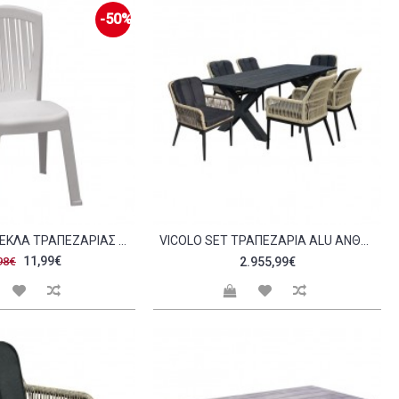
-50%
VERONIKA ΚΑΡΈΚΛΑ ΤΡΑΠΕΖΑΡΊΑΣ ΚΉΠΟΥ ΣΤΟΙΒΑΖΌΜΕΝΗ PP ΑΠΌΧΡΩΣΗ ΆΣΠΡΟ C441643
VICOLO SET ΤΡΑΠΕΖΑΡΊΑ ALU ΑΝΘΡΑΚΊ ROPE ΦΥΣΙΚΌ ΤΡΑΠΈΖΙ 180X94 6 ΠΟΛΥΘΡΌΝΕΣ ΜΕ ΜΑΞΙΛ C533511
11,99€
98€
2.955,99€