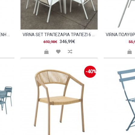
VIENNA ΚΑΡΈΚΛΑ ΣΤΟΙΒΑΖΌΜΕΝΗ ΡΡ ΆΣΠΡΟ C540350
VIRNA SET ΤΡΑΠΕΖΑΡΊΑ ΤΡΑΠΈΖΙ 6 ΠΟΛΥΘΡΌΝΕΣ ΜΈΤΑΛΛΟ ΒΑΦΉ ΆΣΠΡΟ POLYWOOD ΦΥΣΙΚΌ C479114
346,99€
693,98€
55,
-40%