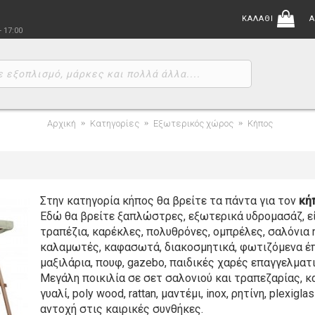
ΚΑΛΑΘΙ
Α
- 17:00
Αρχική
Κατηγορίες
Εξωτερικός χώρος
Κήπος
Στην κατηγορία κήπος θα βρείτε τα πάντα για τον
κή
Εδώ θα βρείτε ξαπλώστρες, εξωτερικά υδρομασάζ, είδ
τραπέζια, καρέκλες, πολυθρόνες, ομπρέλες, σαλόνια r
καλαμωτές, καφασωτά, διακοσμητικά, φωτιζόμενα έπι
μαξιλάρια, πουφ, gazebo, παιδικές χαρές επαγγελματ
Μεγάλη ποικιλία σε σετ σαλονιού και τραπεζαρίας, κα
γυαλί, poly wood, rattan, μαντέμι, inox, ρητίνη, plexi
αντοχή στις καιρικές συνθήκες.