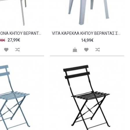
VIRNA ΠΟΛΥΘΡΌΝΑ ΚΉΠΟΥ ΒΕΡΆΝΤΑΣ ΜΈΤΑΛΛΟ ΒΑΦΉ ΆΣΠΡΟ TEXTILENE ΆΣΠΡΟ POLYWOODΦΥΣΙΚΌ C473454
VITA ΚΑΡΈΚΛΑ ΚΉΠΟΥ ΒΕΡΆΝΤΑΣ ΣΤΟΙΒΑΖΌΜΕΝΗ PP ΆΣΠΡΟ C532342
27,99€
98€
14,99€