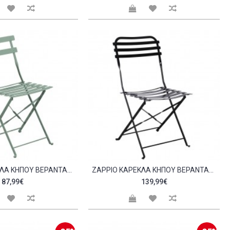
ZAPPIO ΚΑΡΈΚΛΑ ΚΉΠΟΥ ΒΕΡΆΝΤΑΣ ΠΤΥΣΣΌΜΕΝΗ ΜΈΤΑΛΛΟ ΒΑΦΉ SANDY GREEN 5635C SET 2ΤΕΜ C532767
ZAPPIO ΚΑΡΈΚΛΑ ΚΉΠΟΥ ΒΕΡΆΝΤΑΣ ΠΤΥΣΣΌΜΕΝΗ ΜΈΤΑΛΛΟ ΒΑΦΉ ΜΑΎΡΟ SET 2ΤΕΜ C532273
87,99€
139,99€