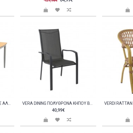
64,99€
129,98€
VER ΤΡΑΠΈΖΙ ΚΉΠΟΥ ΒΕΡΆΝΤΑΣ ΑΛΟΥΜΊΝΙΟ ΑΠΌΧΡΩΣΗ ΜΠΕΖ POLYWOOD ΦΥΣΙΚΌ C534854
VERA DINING ΠΟΛΥΘΡΌΝΑ ΚΉΠΟΥ ΒΕΡΆΝΤΑΣ ΜΈΤΑΛΛΟ ΒΑΦΉ ΑΝΘΡΑΚΊ TEXTILENE ΓΚΡΙ C530770
40,99€