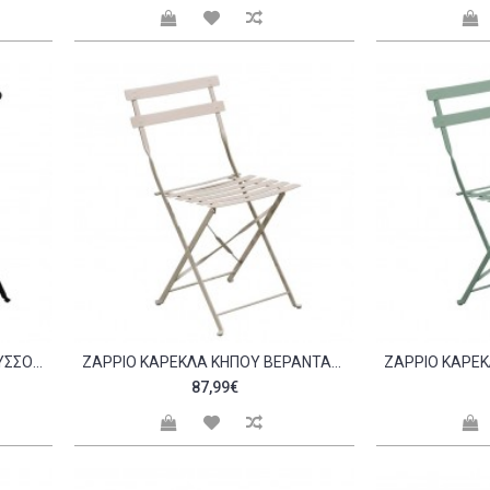
ZAPPIO PANTONE ΤΡΑΠΈΖΙ ΠΤΥΣΣΌΜΕΝΟ ΜΈΤΑΛΛΟ ΒΑΦΉ ΜΑΎΡΟ C532765
ZAPPIO ΚΑΡΈΚΛΑ ΚΉΠΟΥ ΒΕΡΆΝΤΑΣ ΠΤΥΣΣΌΜΕΝΗ ΜΈΤΑΛΛΟ ΒΑΦΉ BEIGE 14 1212 SET 2ΤΕΜ C532768
87,99€