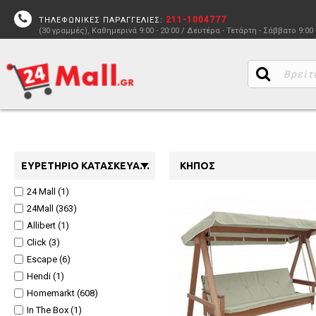
211-1004777
ΤΗΛΕΦΩΝΙΚΕΣ ΠΑΡΑΓΓΕΛΙΕΣ:
(30 γραμμές), Καθημερινά 9:00 - 20:00 / Δευτέρα - Τετάρτη - Σάββατο 9:00 
ΕΥΡΕΤΉΡΙΟ ΚΑΤΑΣΚΕΥΑΣΤΏΝ
ΚΉΠΟΣ
24 Mall (1)
24Mall (363)
Allibert (1)
Click (3)
Escape (6)
Hendi (1)
Homemarkt (608)
In The Box (1)