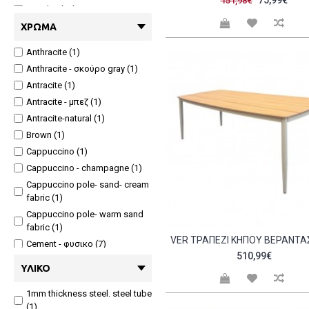
75,99€
151,98€
Gazebo (11)
Κούνιες (23)
ΧΡΏΜΑ
Πούφ (1)
Anthracite (1)
Μαξιλάρια (16)
Anthracite - σκούρο gray (1)
Παραλίας (2)
Antracite (1)
Αιώρες (5)
Antracite - μπεζ (1)
Βάσεις Ομπρέλας (1)
Antracite-natural (1)
Σαλόνια (5)
Brown (1)
Αξεσουάρ (5)
Cappuccino (1)
Ντουλάπες (5)
Cappuccino - champagne (1)
Sets (270)
Cappuccino pole- sand- cream
Είδη Σκίασης (1)
fabric (1)
Ομπρέλες (16)
Cappuccino pole- warm sand
Τραπεζαρία (26)
fabric (1)
Κήπου (786)
Cement - φυσικο (7)
510,99€
Πτυσσόμενο (74)
Cement - φυσικο σκούρο (1)
ΥΛΙΚΌ
Στοιβαζόμενο (167)
Cement ανοιχτό (1)
Πάγκος (2)
Cement ανοιχτό - φυσικο (2)
1mm thickness steel. steel tube
(1)
Σκηνοθέτη (41)