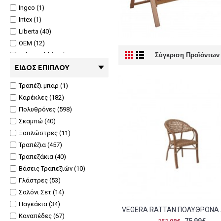
Ingco (1)
Intex (1)
Liberta (40)
OEM (12)
Pakoworld (124)
Σύγκριση Προϊόντων 
Woodwell (272)
ΕΊΔΟΣ ΕΠΊΠΛΟΥ
Τραπέζι μπαρ (1)
Καρέκλες (182)
Πολυθρόνες (598)
Σκαμπώ (40)
Ξαπλώστρες (11)
Τραπέζια (457)
Τραπεζάκια (40)
Βάσεις Τραπεζιών (10)
Γλάστρες (53)
Σαλόνι Σετ (14)
Παγκάκια (34)
Καναπέδες (67)