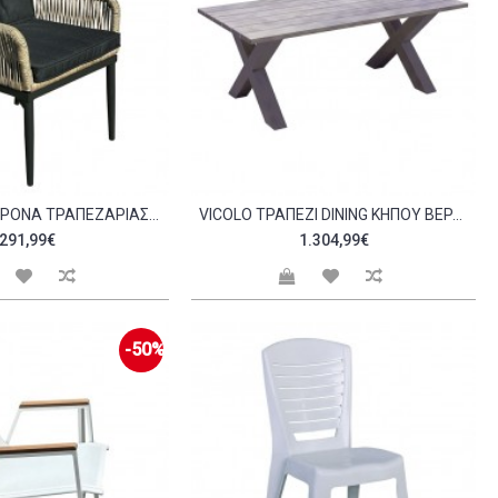
VICOLO ΠΟΛΥΘΡΌΝΑ ΤΡΑΠΕΖΑΡΊΑΣ ΚΉΠΟΥ ALU ΑΝΘΡΑΚΊ ROPE ΦΥΣΙΚΌ 6MM ΜΑΞΙΛΆΡΙΑ ΑΝΘΡΑΚΊ C533509
VICOLO ΤΡΑΠΈΖΙ DINING ΚΉΠΟΥ ΒΕΡΆΝΤΑΣ ALU GREY C532469
291,99€
1.304,99€
-50%