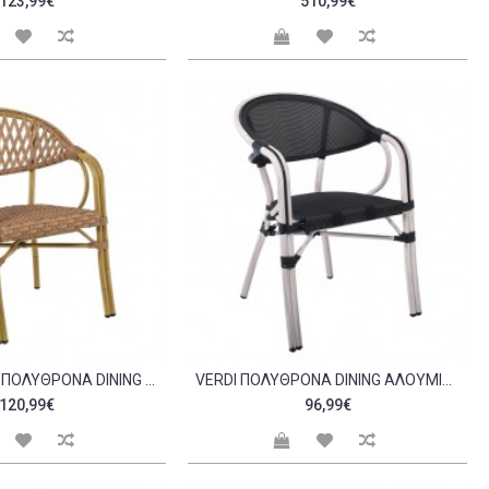
123,99€
510,99€
VERDI RATTAN ΠΟΛΥΘΡΌΝΑ DINING ΑΛΟΥΜΊΝΙΟ ΦΥΣΙΚΌ WICKER ΦΥΣΙΚΌ ΣΤΟΙΒΑΖΌΜΕΝΗ C531313
VERDI ΠΟΛΥΘΡΌΝΑ DINING ΑΛΟΥΜΊΝΙΟ ΒΑΦΉ ANTIQUE WHITE TEXTILENE ΜΑΎΡΟ ΣΤΟΙΒΑΖΌΜΕΝΗ C532358
120,99€
96,99€