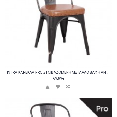
INTRA ΚΑΡΈΚΛΑ PRO ΣΤΟΙΒΑΖΌΜΕΝΗ ΜΈΤΑΛΛΟ ΒΑΦΉ ANTIQUE BLACK PU CAMEL C531030
69,99€