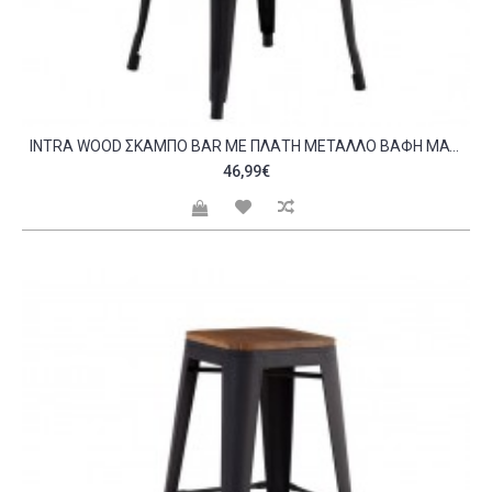
INTRA WOOD ΣΚΑΜΠΌ BAR ΜΕ ΠΛΆΤΗ ΜΈΤΑΛΛΟ ΒΑΦΉ ΜΑΎΡΟ EXTRA MATTE ΑΠΌΧΡΩΣΗ ΞΎΛΟΥ DARK OAK C532367
46,99€