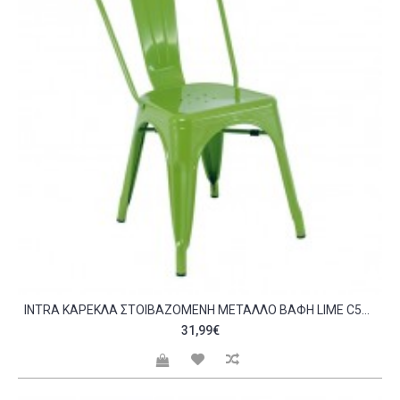
INTRA ΚΑΡΈΚΛΑ ΣΤΟΙΒΑΖΌΜΕΝΗ ΜΈΤΑΛΛΟ ΒΑΦΉ LIME C533216
31,99€