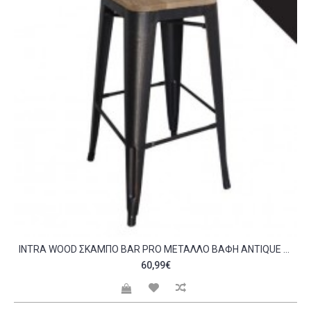
INTRA WOOD ΣΚΑΜΠΌ BAR PRO ΜΈΤΑΛΛΟ ΒΑΦΉ ANTIQUE BLACK ΑΠΌΧΡΩΣΗ ΞΎΛΟΥ NATURAL OAK C530438
60,99€