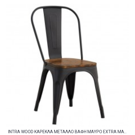
INTRA WOOD ΚΑΡΈΚΛΑ ΜΈΤΑΛΛΟ ΒΑΦΉ ΜΑΎΡΟ EXTRA MATTE ΚΆΘΙΣΜΑ DARK OAK ΣΤΟΙΒΑΖΌΜΕΝΗ C532385