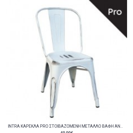
INTRA ΚΑΡΈΚΛΑ PRO ΣΤΟΙΒΑΖΌΜΕΝΗ ΜΈΤΑΛΛΟ ΒΑΦΉ ANTIQUE WHITE C530376