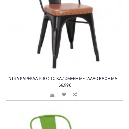
INTRA ΚΑΡΈΚΛΑ PRO ΣΤΟΙΒΑΖΌΜΕΝΗ ΜΈΤΑΛΛΟ ΒΑΦΉ ΜΑΎΡΟ MATTE PU CAMEL C531029
66,99€