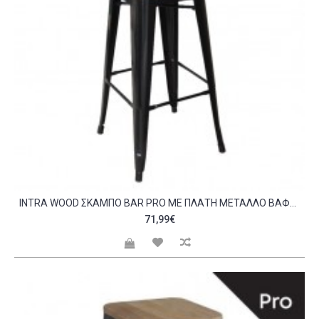
INTRA WOOD ΣΚΑΜΠΌ BAR PRO ΜΕ ΠΛΆΤΗ ΜΈΤΑΛΛΟ ΒΑΦΉ ΜΑΎΡΟ ΜATTE ΑΠΌΧΡΩΣΗ ΞΎΛΟΥ DARK OAK C530888
71,99€