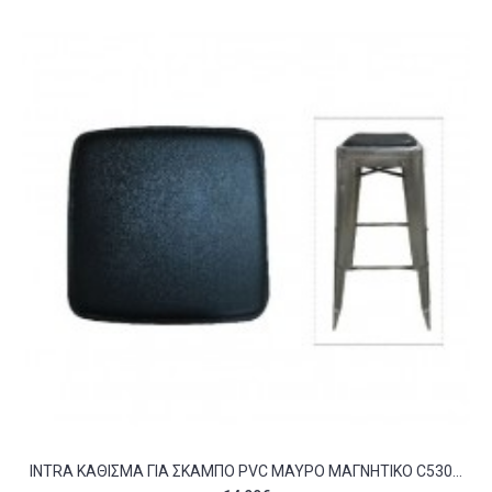
INTRA ΚΆΘΙΣΜΑ ΓΙΑ ΣΚΑΜΠΌ PVC ΜΑΎΡΟ ΜΑΓΝΗΤΙΚΌ C530804