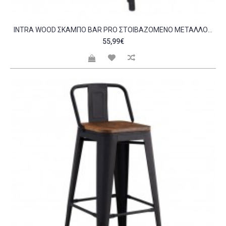
INTRA WOOD ΣΚΑΜΠΌ BAR PRO ΣΤΟΙΒΑΖΌΜΕΝΟ ΜΈΤΑΛΛΟ ΒΑΦΉ ΜΑΎΡΟ ΚΆΘΙΣΜΑ DARK OAK C530362
55,99€