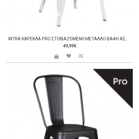
INTRA ΚΑΡΈΚΛΑ PRO ΣΤΟΙΒΑΖΌΜΕΝΗ ΜΈΤΑΛΛΟ ΒΑΦΉ ΆΣΠΡΟ C530332
49,99€