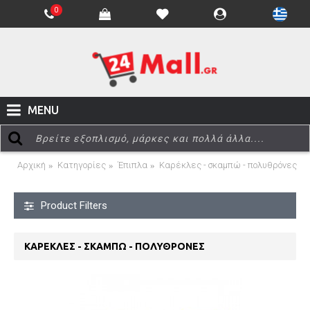
0
MENU
Αρχική
Κατηγορίες
Έπιπλα
Καρέκλες - σκαμπώ - πολυθρόνες
Product Filters
ΚΑΡΈΚΛΕΣ - ΣΚΑΜΠΏ - ΠΟΛΥΘΡΌΝΕΣ