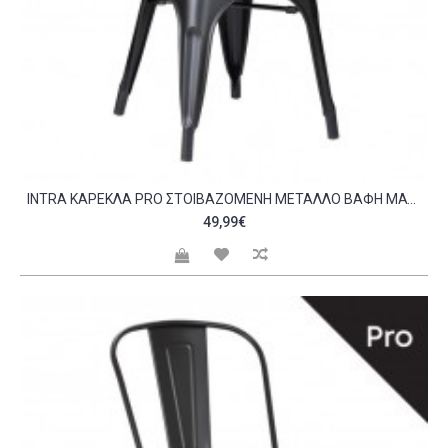
INTRA ΚΑΡΈΚΛΑ PRO ΣΤΟΙΒΑΖΌΜΕΝΗ ΜΈΤΑΛΛΟ ΒΑΦΉ ΜΑΎΡΟ MATTE C530672
49,99€