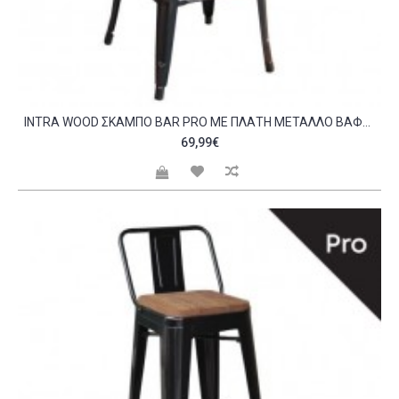
INTRA WOOD ΣΚΑΜΠΌ BAR PRO ΜΕ ΠΛΆΤΗ ΜΈΤΑΛΛΟ ΒΑΦΉ ANTIQUE BLACK ΑΠΌΧΡΩΣΗ ΞΎΛΟΥ DARK OAK C530514
69,99€