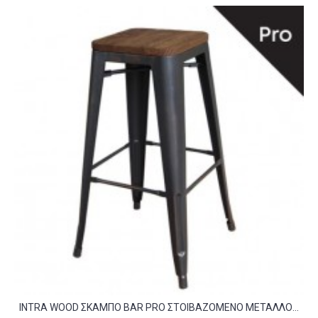
INTRA WOOD ΣΚΑΜΠΌ BAR PRO ΣΤΟΙΒΑΖΌΜΕΝΟ ΜΈΤΑΛΛΟ ΒΑΦΉ ANTIQUE BLACK ΚΆΘΙΣΜΑ DARK OAK C530361