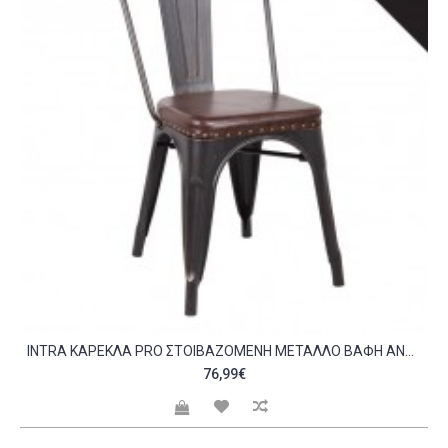
INTRA ΚΑΡΈΚΛΑ PRO ΣΤΟΙΒΑΖΌΜΕΝΗ ΜΈΤΑΛΛΟ ΒΑΦΉ ANTIQUE BLACK PU ΣΚΟΎΡΟ ΚΑΦΈ C530836
76,99€