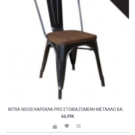
INTRA WOOD ΚΑΡΈΚΛΑ PRO ΣΤΟΙΒΑΖΌΜΕΝΗ ΜΈΤΑΛΛΟ ΒΑΦΉ ΜΑΎΡΟ ΚΆΘΙΣΜΑ DARK OAK C530360
66,99€