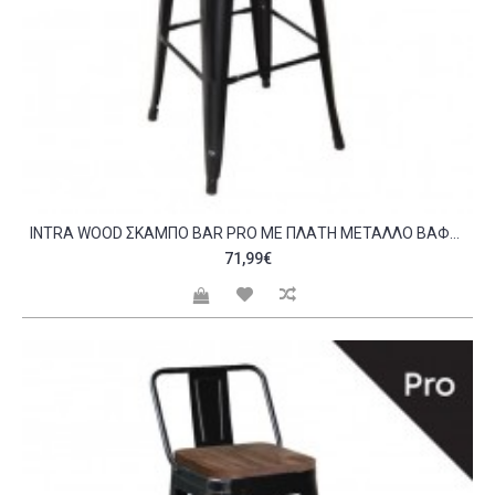
INTRA WOOD ΣΚΑΜΠΌ BAR PRO ΜΕ ΠΛΆΤΗ ΜΈΤΑΛΛΟ ΒΑΦΉ ΜΑΎΡΟ ΑΠΌΧΡΩΣΗ ΞΎΛΟΥ DARK OAK C530513
71,99€