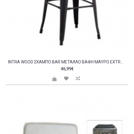
INTRA WOOD ΣΚΑΜΠΌ BAR ΜΈΤΑΛΛΟ ΒΑΦΉ ΜΑΎΡΟ EXTRA MATTE ΚΆΘΙΣΜΑ DARK OAK ΣΤΟΙΒΑΖΌΜΕΝΟ C532384
46,99€