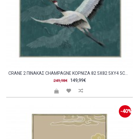
CRANE 2 ΠΙΝΑΚΑΣ CHAMPAGNE ΚΟΡΝΙΖΑ 82 5X82 5XΥ4 5CM C313227
149,99€
249,98€
-40%