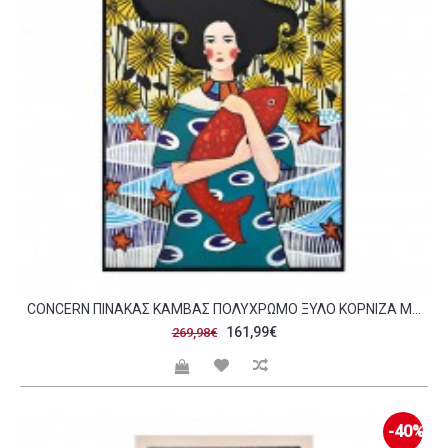
CONCERN ΠΙΝΑΚΑΣ ΚΑΜΒΑΣ ΠΟΛΥΧΡΩΜΟ ΞΥΛΟ ΚΟΡΝΙΖΑ ΜΑΥΡΟ 80X120XH4 5CM C450248
161,99€
269,98€
-40%