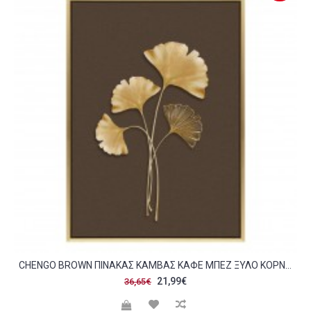
CHENGO BROWN ΠΙΝΑΚΑΣ ΚΑΜΒΑΣ ΚΑΦΕ ΜΠΕΖ ΞΥΛΟ ΚΟΡΝΙΖΑ ΧΡΥΣΟ 31 5X41 5XH3 5CM C417024
21,99€
36,65€