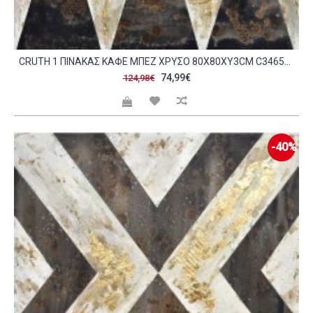
CRUTH 1 ΠΙΝΑΚΑΣ ΚΑΦΕ ΜΠΕΖ ΧΡΥΣΟ 80X80XΥ3CM C346594
74,99€
124,98€
-40%