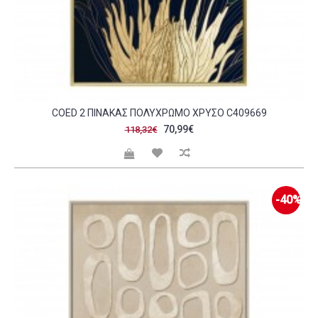
COED 2 ΠΙΝΑΚΑΣ ΠΟΛΥΧΡΩΜΟ ΧΡΥΣΟ C409669
70,99€
118,32€
-40%