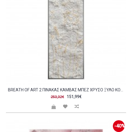
BREATH OF ART 2 ΠΙΝΑΚΑΣ ΚΑΜΒΑΣ ΜΠΕΖ ΧΡΥΣΟ ΞΥΛΟ ΚΟΡΝΙΖΑ 40X120XH4CM C476030
151,99€
253,32€
-40%