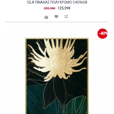
CILA ΠΙΝΑΚΑΣ ΠΟΛΥΧΡΩΜΟ C409608
125,99€
209,98€
-40%