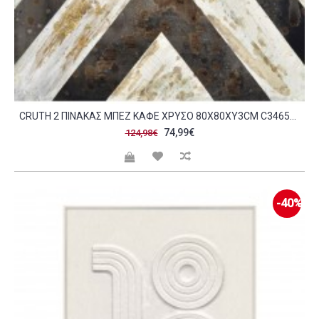
CRUTH 2 ΠΙΝΑΚΑΣ ΜΠΕΖ ΚΑΦΕ ΧΡΥΣΟ 80X80XΥ3CM C346595
74,99€
124,98€
-40%