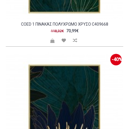
COED 1 ΠΙΝΑΚΑΣ ΠΟΛΥΧΡΩΜΟ ΧΡΥΣΟ C409668
70,99€
118,32€
-40%