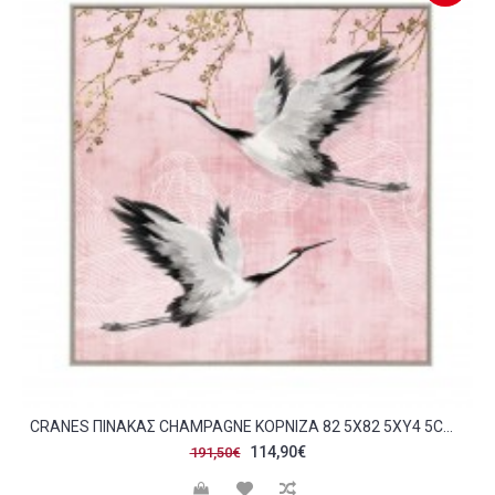
CRANES ΠΙΝΑΚΑΣ CHAMPAGNE ΚΟΡΝΙΖΑ 82 5X82 5XΥ4 5CM C313228
114,90€
191,50€