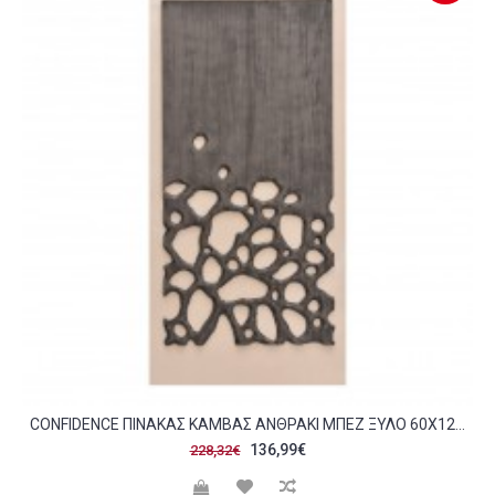
CONFIDENCE ΠΙΝΑΚΑΣ ΚΑΜΒΑΣ ΑΝΘΡΑΚΙ ΜΠΕΖ ΞΥΛΟ 60X120XH4CM C476031
136,99€
228,32€