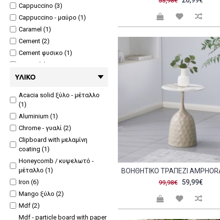
26,99€
53,98€
Cappuccino (3)
Cappuccino - μαύρο (1)
Caramel (1)
Cement (2)
Cement φυσικο (1)
Cream (6)
Cream - mocca (1)
ΥΛΙΚΌ
Gold (1)
Acacia solid ξύλο - μέταλλο
Gold-bronze (1)
(1)
Gold-γκρι (1)
Aluminium (1)
Gunmetal (1)
Chrome - γυαλί (2)
Lime (1)
Clipboard with μελαμίνη
Marble γκρι - gold (1)
coating (1)
Marble μαύρο - gold (1)
Honeycomb / κυψελωτό -
μέταλλο (1)
Mint (1)
Iron (6)
59,99€
Mocca (3)
99,98€
Mango ξύλο (2)
Mocha (1)
Mdf (2)
Natual- μαύρο (1)
Mdf - particle board with paper
Natural (7)