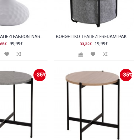
ΒΟΗΘΗΤΙΚΌ ΤΡΑΠΈΖΙ FABRON INART ΛΕΥΚΌ SINTERED STONE Φ50X52ΕΚ C482102
ΒΟΗΘΗΤΙΚΌ ΤΡΑΠΈΖΙ FREDAMI PAKOWORLD SONOMA Φ40X50ΕΚ C514700
99,99€
19,99€
,65€
33,32€
-35%
-35%