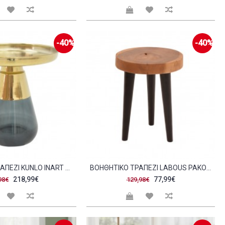
-40%
-40%
ΒΟΗΘΗΤΙΚΌ ΤΡΑΠΈΖΙ KUNLO INART ΧΡΥΣΌ ΧΡΏΜΙΟ ΜΑΎΡΟ ΓΥΑΛΊ Φ50X53 5ΕΚ C483502
ΒΟΗΘΗΤΙΚΌ ΤΡΑΠΈΖΙ LABOUS PAKOWORLD SUAR ΞΎΛΟ ΣΕ ΦΥΣΙΚΉ ΜΑΎΡΗ ΑΠΌΧΡΩΣΗ Φ35X45ΕΚ C483218
218,99€
77,99€
98€
129,98€