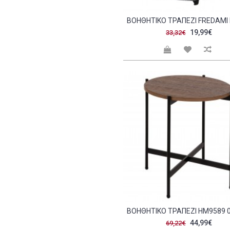
Μαύρο - γκρι (1)
Μαύρο - γκρι - natural (1)
19,99€
33,32€
Μαύρο - καρυδί (1)
Μαύρο - κεραμιδι (1)
Μαύρο - φυσικο (2)
Μαύρο marble - gold (1)
Μαύρο marble - μαύρο (2)
Μαύρο ασημί - φυσικο (1)
Μαύρο με pattern - μαύρο (1)
Μαύρο-gold (1)
Μπεζ (6)
Μπλε - cream - κόκκινο (1)
Πετρόλ λευκό - φυσικο (1)
Πολυχρωμο με pattern -
φυσικο (1)
Πρασινο (2)
Φυσικο (17)
Φυσικο - λευκό (1)
44,99€
69,22€