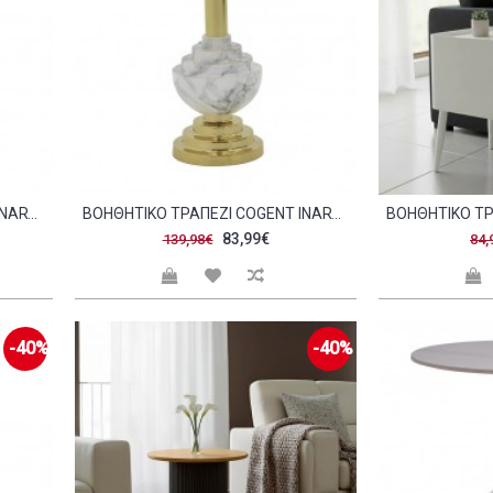
ΒΟΗΘΗΤΙΚΌ ΤΡΑΠΈΖΙ COGENT INART PAKOWORLD ΜΑΎΡΟ ΧΡΥΣΌ ΜΈΤΑΛΛΟ Φ46X50ΕΚ C478418
ΒΟΗΘΗΤΙΚΌ ΤΡΑΠΈΖΙ COGENT INART ΓΚΡΙ ΜΑΡΜΆΡΟΥ ΧΡΥΣΌ ΜΈΤΑΛΛΟ Φ41X44ΕΚ C478416
83,99€
139,98€
84,
-40%
-40%