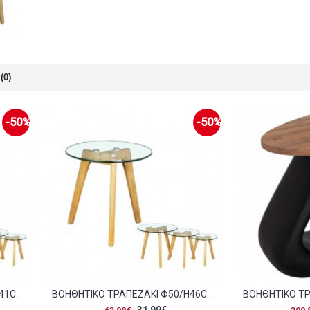
(0)
-50%
-50%
ΒΟΗΘΗΤΙΚΌ ΤΡΑΠΕΖΆΚΙ Φ40/H41CM ΞΎΛΟ ΓΥΑΛΊ 8MM C10751
ΒΟΗΘΗΤΙΚΌ ΤΡΑΠΕΖΆΚΙ Φ50/H46CM ΞΎΛΟ ΓΥΑΛΊ 8MM C10750