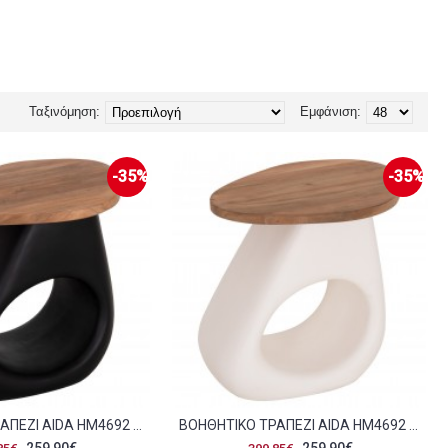
Ταξινόμηση:
Εμφάνιση:
-35%
-35%
ΒΟΗΘΗΤΙΚΟ ΤΡΑΠΕΖΙ AIDA HM4692 01 FIBER CEMENT ΜΑΥΡΟ--ΞΥΛΟ TEAK TOP 47X60X59ΥΕΚ C543551
ΒΟΗΘΗΤΙΚΟ ΤΡΑΠΕΖΙ AIDA HM4692 02 FIBER CEMENT ΛΕΥΚΟ--ΞΥΛΟ TEAK TOP 47X60X59ΥΕΚ C543552