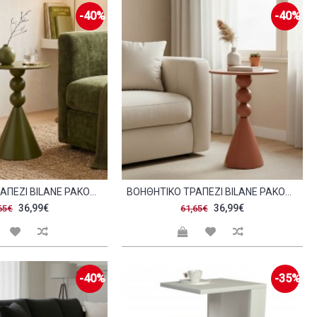
-40%
-40%
ΒΟΗΘΗΤΙΚΌ ΤΡΑΠΈΖΙ BILANE PAKOWORLD ΜΈΤΑΛΛΟ ΛΑΔΊ Φ39X60ΕΚ C545607
ΒΟΗΘΗΤΙΚΌ ΤΡΑΠΈΖΙ BILANE PAKOWORLD ΜΈΤΑΛΛΟ ΣΕ TERRACOTTA ΑΠΌΧΡΩΣΗ Φ39X55ΕΚ C504187
36,99€
36,99€
65€
61,65€
-40%
-35%