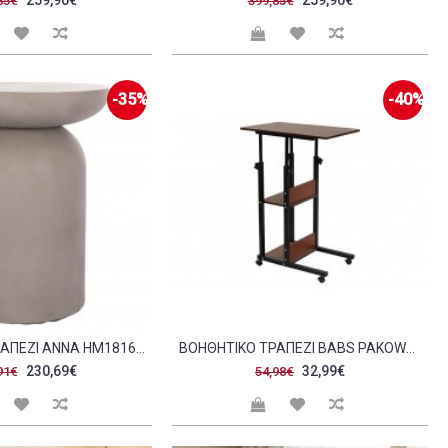
259,90€
259,90€
85€
399,85€
-35%
-40%
ΒΟΗΘΗΤΙΚΟ ΤΡΑΠΕΖΙ ANNA HM18160 03 FIBER CEMENT ΣΕ ΓΚΡΙ--Φ60X76ΥΕΚ C499157
ΒΟΗΘΗΤΙΚΌ ΤΡΑΠΈΖΙ BABS PAKOWORLD ΤΡΟΧΉΛΑΤΟ ΚΑΡΥΔΊ ΜΑΎΡΟ 60X40X85ΕΚ C399990
230,69€
32,99€
91€
54,98€