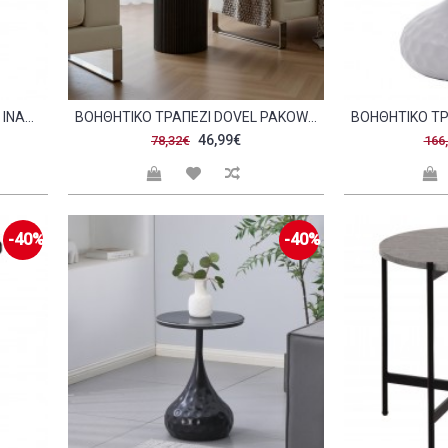
ΒΟΗΘΗΤΙΚΌ ΤΡΑΠΈΖΙ DEAREST INART ΜΠΛΕ ΜΑΡΜΆΡΟΥ ΧΡΥΣΌ ΜΈΤΑΛΛΟ Φ41X57ΕΚ C478415
ΒΟΗΘΗΤΙΚΌ ΤΡΑΠΈΖΙ DOVEL PAKOWORLD MDF ΣΕ SONOMA -ΜΑΎΡΗ ΑΠΌΧΡΩΣΗ Φ50X45ΕΚ C502279
46,99€
78,32€
166
-40%
-40%