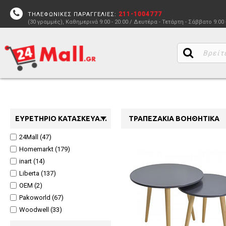
211-1004777
ΤΗΛΕΦΩΝΙΚΕΣ ΠΑΡΑΓΓΕΛΙΕΣ:
(30 γραμμές), Καθημερινά 9:00 - 20:00 / Δευτέρα - Τετάρτη - Σάββατο 9:00 
ΕΥΡΕΤΉΡΙΟ ΚΑΤΑΣΚΕΥΑΣΤΏΝ
ΤΡΑΠΕΖΆΚΙΑ ΒΟΗΘΗΤΙΚΆ
24Mall (47)
Homemarkt (179)
inart (14)
Liberta (137)
OEM (2)
Pakoworld (67)
Woodwell (33)