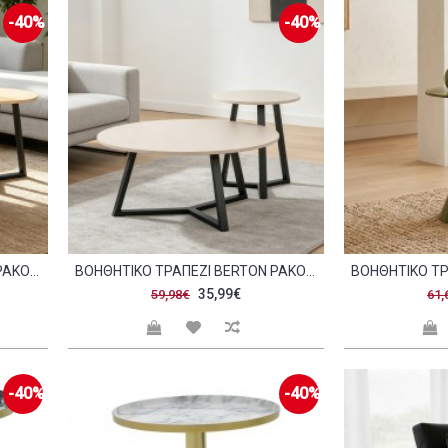
-40%
-40%
ΒΟΗΘΗΤΙΚΌ ΤΡΑΠΈΖΙ BERTON PAKOWORLD CAPPUCCINO ΜΕ ΜΑΎΡΟ ΜΈΤΑΛΛΟ Φ45X52ΕΚ C548113
ΒΟΗΘΗΤΙΚΌ ΤΡΑΠΈΖΙ BERTON PAKOWORLD ΣΕ ΦΥΣΙΚΉ ΑΠΌΧΡΩΣΗ ΜΕ ΜΑΎΡΟ ΜΈΤΑΛΛΟ Φ45X52ΕΚ C548116
35,99€
59,98€
61,
-40%
-40%