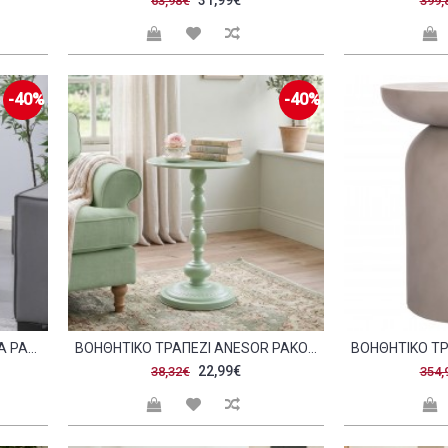
31,99€
63,98€
399,
-40%
-40%
ΒΟΗΘΗΤΙΚΌ ΤΡΑΠΈΖΙ AMPHORA PAKOWORLD ΜΈΤΑΛΛΟ CAPPUCCINO- ΤΡΑΒΕΡΤΊΝΑ ΜΕ ΌΨΗ ΜΑΡΜΆΡΟΥ Φ40X60ΕΚ C545773
ΒΟΗΘΗΤΙΚΌ ΤΡΑΠΈΖΙ ANESOR PAKOWORLD ΜΈΤΑΛΛΟ ΜΈΝΤΑ Φ40X52ΕΚ C545599
22,99€
38,32€
354,