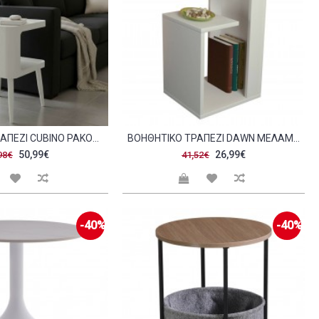
ΒΟΗΘΗΤΙΚΌ ΤΡΑΠΈΖΙ CUBINO PAKOWORLD ΜΈΤΑΛΛΟ ΣΕ ΚΡΕΜ ΑΠΌΧΡΩΣΗ 35X35X50ΕΚ C504189
ΒΟΗΘΗΤΙΚΟ ΤΡΑΠΕΖΙ DAWN ΜΕΛΑΜΙΝΗΣ ΛΕΥΚΟ 35X29 5X60YΕΚ HM8880 11 C441619
50,99€
26,99€
98€
41,52€
-40%
-40%