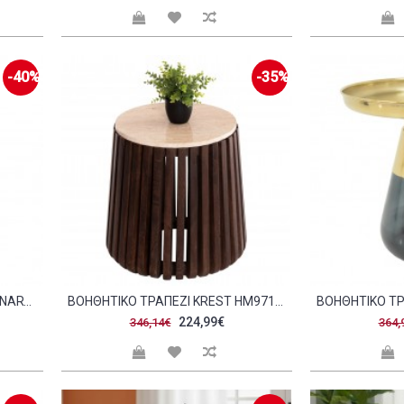
-40%
-35%
ΒΟΗΘΗΤΙΚΌ ΤΡΑΠΈΖΙ JACKSIE INART ΧΡΥΣΌ ΜΈΤΑΛΛΟ Φ51X54ΕΚ C478412
ΒΟΗΘΗΤΙΚΟ ΤΡΑΠΕΖΙ KREST HM9711 ΜΑΣΙΦ ΞΥΛΟ ΑΚΑΚΙΑΣ ΣΕ ΚΑΦΕ-ΤΡΑΒΕΡΤΙΝA Φ50X50ΥΕΚ C488759
224,99€
346,14€
364,