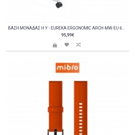
ΒΆΣΗ ΜΟΝΆΔΑΣ Η Υ - EUREKA ERGONOMIC ARCH-MW-EU 64X30X58-73CM C467014
95,99€