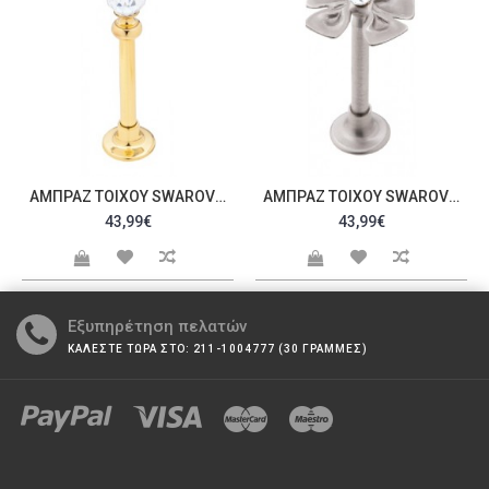
ΑΜΠΡΆΖ ΤΟΊΧΟΥ SWAROVSKI C20057
ΑΜΠΡΆΖ ΤΟΊΧΟΥ SWAROVSKI C20060
43,99€
43,99€
Εξυπηρέτηση πελατών
ΚΑΛΕΣΤΕ ΤΩΡΑ ΣΤΟ: 211-1004777 (30 ΓΡΑΜΜΕΣ)