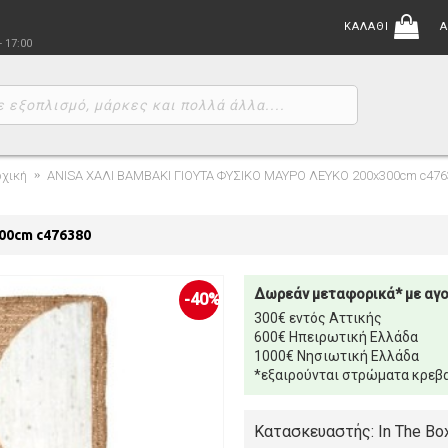
ΚΑΛΑΘΙ
Α
- 17:00
χική
ANISA ΧΑΛΙ ΒΑΜΒΑΚΙ ΓΙΟΥΤΑ ΦΥΣΙΚΟ ΜΑΥΡΟ ΛΕΥΚΟ 200x300cm c476
00cm c476380
Δωρεάν μεταφορικά* με αγ
-40%
300€ εντός Αττικής
600€ Ηπειρωτική Ελλάδα
1000€ Νησιωτική Ελλάδα
*εξαιρούνται στρώματα κρεβα
Κατασκευαστής: In The Bo