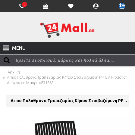
0
MENU
Αρχική
Armo Πολυθρόνα Τραπεζαρίας Κήπου Στοιβαζόμενη PP UV Protection
Απόχρωση Μαύρο c531863
Armo Πολυθρόνα Τραπεζαρίας Κήπου Στοιβαζόμενη PP UV Protection Απόχρωση Μαύρο c531863