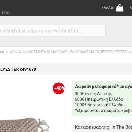
ΚΑΛΑΘΙ
Α
- 17:00
ική
ARNAV ΔΙΑΚΟΣΜΗΤΙΚΟ ΜΑΞΙΛΑΡΙ 45x45 ΥΦΑΣΜΑ TAUPE POLYESTER c4
LYESTER c491679
Δωρεάν μεταφορικά* με αγ
-40%
300€ εντός Αττικής
600€ Ηπειρωτική Ελλάδα
1000€ Νησιωτική Ελλάδα
*εξαιρούνται στρώματα κρεβα
Κατασκευαστής: In The Bo