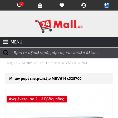
0
MENU
Αρχική
Μπαιν μαρί επιτραπέζιο MEV614 c328700
Μπαιν μαρί επιτραπέζιο MEV614 c328700
Αναμένεται σε 2 - 3 Εβδομάδες