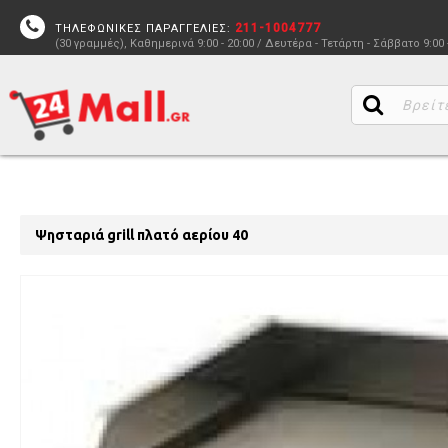
211-1004777
ΤΗΛΕΦΩΝΙΚΕΣ ΠΑΡΑΓΓΕΛΙΕΣ:
(30 γραμμές), Καθημερινά 9:00 - 20:00 / Δευτέρα - Τετάρτη - Σάββατο 9:00 
Ψησταριά grill πλατό αερίου 40