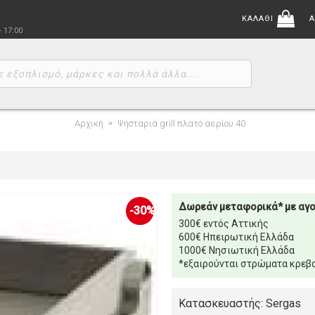
ΚΑΛΑΘΙ
Α
- 17:00
Αρχική
Ψησταριά grill πλατό αερίου 40
Δωρεάν μεταφορικά* με αγ
-30%
300€ εντός Αττικής
600€ Ηπειρωτική Ελλάδα
1000€ Νησιωτική Ελλάδα
*εξαιρούνται στρώματα κρεβα
Κατασκευαστής: Sergas