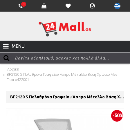
0
MENU
Αρχική
BF2120 S Πολυθρόνα Γραφείου Άσπρο Μέταλλο Βάση Χρώμιο Mesh
Γκρι c422001
BF2120 S Πολυθρόνα Γραφείου Άσπρο Μέταλλο Βάση Χρώμιο Mesh Γκρι c422001
-50%