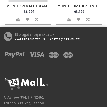
ΜΠΙΝΤΈ ΚΡΕΜΑΣΤΌ GLAM 85CLS
ΜΠΙΝΤΈ ΕΠΙΔΑΠΈΔΙΟ MONAXO 91CLS
138,99€
63,99€
Εξυπηρέτηση πελατών
ΚΑΛΕΣΤΕ ΤΩΡΑ ΣΤΟ: 211-1004777 (30 ΓΡΑΜΜΕΣ)
Λ. Αθηνών 394, Τ.Κ. 12462
Χαϊδάρι Αττικής, Ελλάδα