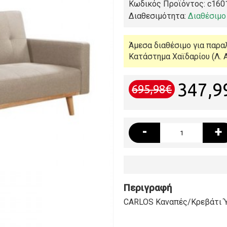
Κωδικός Προϊόντος:
c160
Διαθεσιμότητα:
Διαθέσιμο
Άμεσα διαθέσιμο για παρα
Κατάστημα Χαϊδαρίου (Λ. Α
347,9
695,98€
-
+
Περιγραφή
CARLOS Καναπές/Κρεβάτι Ύ