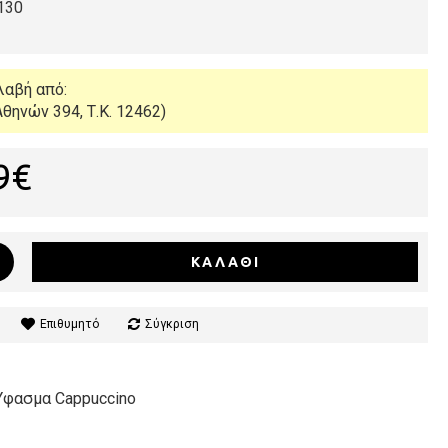
130
λαβή από:
θηνών 394, Τ.Κ. 12462)
9€
ΚΑΛΆΘΙ
Επιθυμητό
Σύγκριση
φασμα Cappuccino