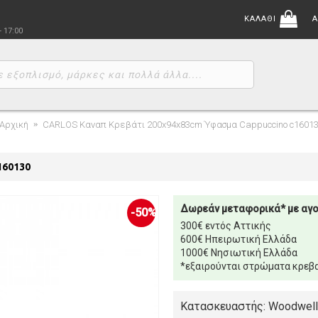
ΚΑΛΑΘΙ
Α
- 17:00
Αρχική
CARLOS Καναπ Κρεβάτι 200x94x83cm Ύφασμα Cappuccino c1601
160130
Δωρεάν μεταφορικά* με αγ
-50%
300€ εντός Αττικής
600€ Ηπειρωτική Ελλάδα
1000€ Νησιωτική Ελλάδα
*εξαιρούνται στρώματα κρεβα
Κατασκευαστής: Woodwell