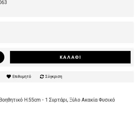
063
ΚΑΛΆΘΙ
Επιθυμητό
Σύγκριση
Βοηθητικό H.55cm - 1 Συρτάρι, Ξύλο Ακακία Φυσικό