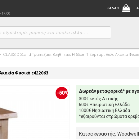
ΚΑΛΑΘΙ
Α
- 17:00
CLASSIC Stand Τραπεζάκι Βοηθητικό H 55cm 1 Συρτάρι Ξύλο Ακακία Φυσικ
 Ακακία Φυσικό c422063
Δωρεάν μεταφορικά* με αγ
-50%
300€ εντός Αττικής
600€ Ηπειρωτική Ελλάδα
1000€ Νησιωτική Ελλάδα
*εξαιρούνται στρώματα κρεβα
Κατασκευαστής: Woodwell