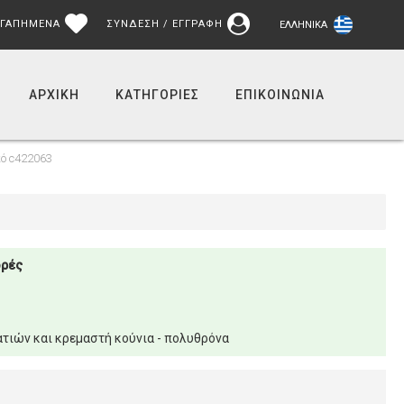
ΓΑΠΗΜΕΝΑ
ΣΥΝΔΕΣΗ / ΕΓΓΡΑΦΗ
ΕΛΛΗΝΙΚΆ
ΑΡΧΙΚΉ
ΚΑΤΗΓΟΡΙΕΣ
ΕΠΙΚΟΙΝΩΝΊΑ
ό c422063
ορές
τιών και κρεμαστή κούνια - πολυθρόνα