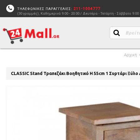
211-1004777
ΤΗΛΕΦΩΝΙΚΕΣ ΠΑΡΑΓΓΕΛΙΕΣ:
(30 γραμμές), Καθημερινά 9:00 - 20:00 / Δευτέρα - Τετάρτη - Σάββατο 9:00 
Αρχική
CLASSIC Stand Τραπεζάκι Βοηθητικό H 55cm 1 Συρτάρι Ξύλο