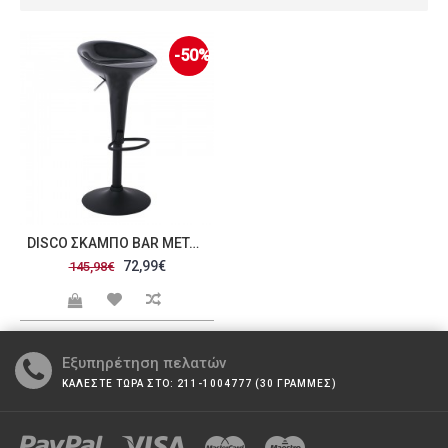
-50%
DISCO ΣΚΑΜΠΌ BAR ΜΈΤΑΛΛΟ ΒΑΦΉ ΜΑΎΡΟ ABS ΜΑΎΡΟ ΎΨΟΣ ΡΥΘΜΙΖΌΜΕΝΟ ΠΕΡΙΣΤΡΕΦΌΜΕΝΟ SET 2ΤΜΧ C423600
72,99€
145,98€
Εξυπηρέτηση πελατών
ΚΑΛΕΣΤΕ ΤΩΡΑ ΣΤΟ: 211-1004777 (30 ΓΡΑΜΜΕΣ)