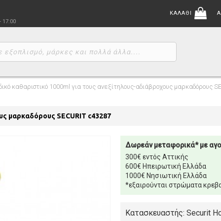
ΚΑΛΑΘΙ
Α
- 17:00
δικό καθαριστικό 1000ml για τους ανεξίτηλους-αδιάβροχους μαρκαδόρους S
ους μαρκαδόρους SECURIT c43287
Δωρεάν μεταφορικά* με αγ
300€ εντός Αττικής
600€ Ηπειρωτική Ελλάδα
1000€ Νησιωτική Ελλάδα
*εξαιρούνται στρώματα κρεβα
Κατασκευαστής: Securit Ho