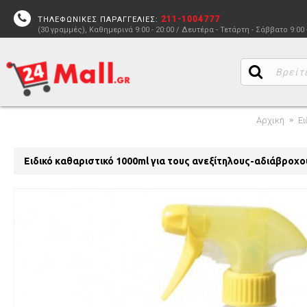
211-1004777
ΤΗΛΕΦΩΝΙΚΕΣ ΠΑΡΑΓΓΕΛΙΕΣ:
(30 γραμμές), Καθημερινά 9:00 - 20:00 / Δευτέρα - Τετάρτη - Σάββατο 9:00 
Αρχική
Ει
Ειδικό καθαριστικό 1000ml για τους ανεξίτηλους-αδιάβροχ