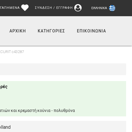
ΓΑΠΗΜΕΝΑ
ΣΥΝΔΕΣΗ / ΕΓΓΡΑΦΗ
ΕΛΛΗΝΙΚΆ
ΑΡΧΙΚΉ
ΚΑΤΗΓΟΡΙΕΣ
ΕΠΙΚΟΙΝΩΝΊΑ
ECURIT c43287
ορές
τιών και κρεμαστή κούνια - πολυθρόνα
lland