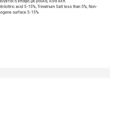
ύγεται η επαφή με ρούλα, λινά κλπ.
rilottric acid 5-15%, Trinatrium Salt less than 5%, Non-
iogene surface 5-15%.