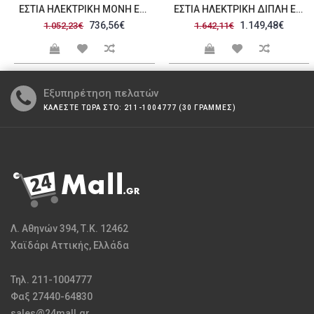
ΕΣΤΊΑ ΗΛΕΚΤΡΙΚΉ ΜΟΝΉ E1 82N
ΕΣΤΊΑ ΗΛΕΚΤΡΙΚΉ ΔΙΠΛΉ E2B 82N
736,56€
1.149,48€
1.052,23€
1.642,11€
Εξυπηρέτηση πελατών
ΚΑΛΕΣΤΕ ΤΩΡΑ ΣΤΟ: 211-1004777 (30 ΓΡΑΜΜΕΣ)
Λ. Αθηνών 394, Τ.Κ. 12462
Χαϊδάρι Αττικής, Ελλάδα
Τηλ. 211-1004777
Φαξ 27440-64830
sales@24mall.gr