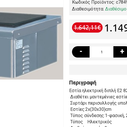
Κωδικός Προϊόντος:
c784
Διαθεσιμότητα:
Διαθέσιμο
1.14
1.642,11€
-
+
Περιγραφή
Εστία ηλεκτρική διπλή E2 
Διαθέτει μαντεμένιες εστί
Συρτάρι περισυλλογής υπ
Εστίες:2x(30x30)cm
Τύπος σύνδεσης:1-φασική, 
Τύπος
Ηλεκτρικός