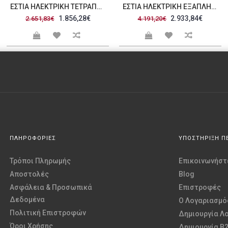
ΕΣΤΊΑ ΗΛΕΚΤΡΙΚΉ ΤΕΤΡΑΠΛΉ E4 82N
ΕΣΤΊΑ ΗΛΕΚΤΡΙΚΉ ΕΞΑΠΛΉ E6 82N
1.856,28€
2.933,84€
2.651,83€
4.191,20€
ΠΛΗΡΟΦΟΡΙΕΣ
ΥΠΟΣΤΗΡΙΞΗ Π
Τρόποι Πληρωμής
Επικοινωνήστε
Αποστολές
Blog
Ασφάλεια & Προσωπικά
Επιστροφές
Δεδομένα
O Λογαριασμό
Πολιτική Επιστροφών
Δημιουργία Λ
Όροι Χρήσης
Δημιουργία B