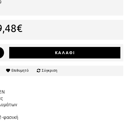
9
9,48€
ΚΑΛΆΘΙ
Επιθυμητό
Σύγκριση
82N
ες
ολυμάτων
2-φασική