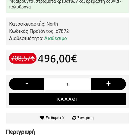
*εξαιρούνται στρώματα κρεβατιών και κρεμαστή κούνια -
πολυθρόνα
Κατασκευαστής: North
Κωδικός Προϊόντος:
c7872
Διαθεσιμότητα:
Διαθέσιμο
496,00€
708,57€
-
+
ΚΑΛΆΘΙ
Επιθυμητό
Σύγκριση
Περιγραφή