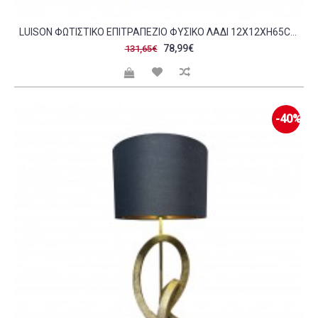
LUISON ΦΩΤΙΣΤΙΚΟ ΕΠΙΤΡΑΠΕΖΙΟ ΦΥΣΙΚΟ ΛΑΔΙ 12X12XH65CM C472409
78,99€
131,65€
-40%