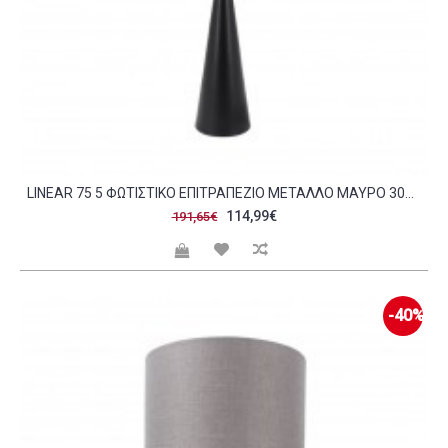
LINEAR 75 5 ΦΩΤΙΣΤΙΚΟ ΕΠΙΤΡΑΠΕΖΙΟ ΜΕΤΑΛΛΟ ΜΑΥΡΟ 30X30XH75 5CM C484430
114,99€
191,65€
-40%