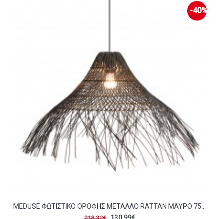
-40%
MEDUSE ΦΩΤΙΣΤΙΚΟ ΟΡΟΦΗΣ ΜΕΤΑΛΛΟ RATTAN ΜΑΥΡΟ 75X75XH26CM C474997
130,99€
218,32€