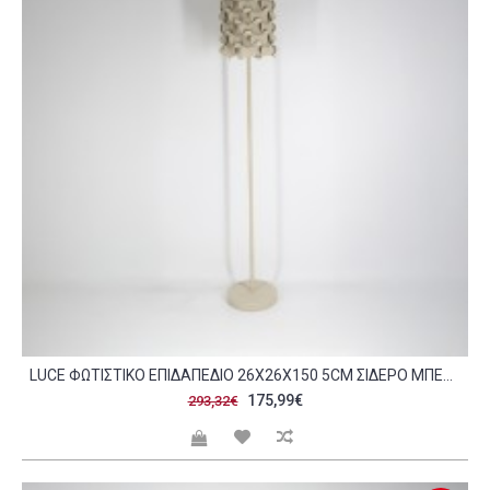
LUCE ΦΩΤΙΣΤΙΚΟ ΕΠΙΔΑΠΕΔΙΟ 26X26X150 5CM ΣΙΔΕΡΟ ΜΠΕΖ C539911
175,99€
293,32€