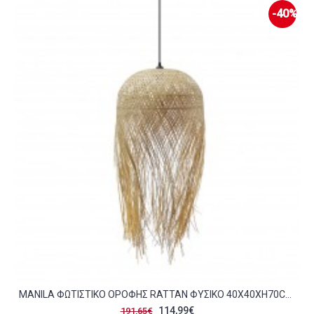
-40%
MANILA ΦΩΤΙΣΤΙΚΟ ΟΡΟΦΗΣ RATTAN ΦΥΣΙΚΟ 40X40XH70CM C474980
114,99€
191,65€