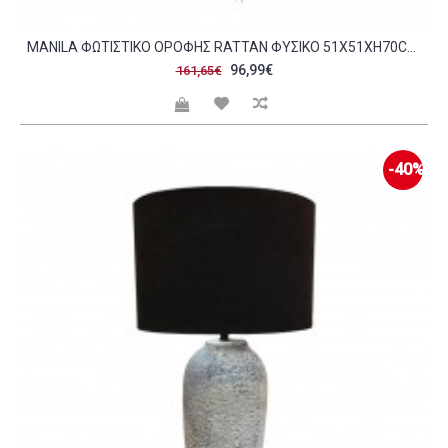
MANILA ΦΩΤΙΣΤΙΚΟ ΟΡΟΦΗΣ RATTAN ΦΥΣΙΚΟ 51X51XH70CM C474978
96,99€
161,65€
-40%