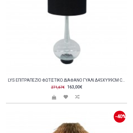
LYS ΕΠΙΤΡΑΠΕΖΙΟ ΦΩΤΙΣΤΙΚΟ ΔΙΑΦΑΝΟ ΓΥΑΛΙ Δ45XΥ99CM C305560
163,00€
271,67€
-40%