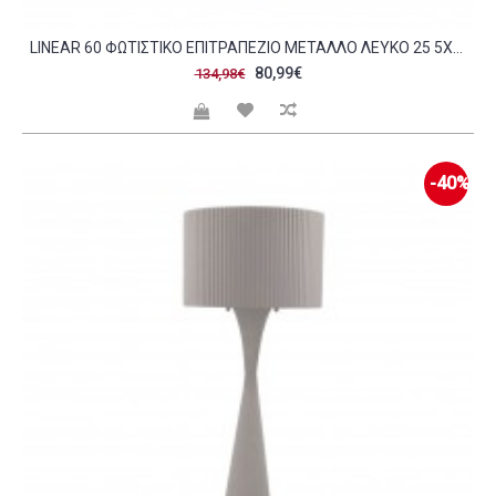
LINEAR 60 ΦΩΤΙΣΤΙΚΟ ΕΠΙΤΡΑΠΕΖΙΟ ΜΕΤΑΛΛΟ ΛΕΥΚΟ 25 5X25 5XH60CM C484418
80,99€
134,98€
-40%