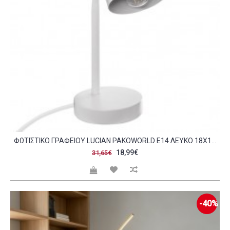
ΦΩΤΙΣΤΙΚΌ ΓΡΑΦΕΊΟΥ LUCIAN PAKOWORLD Ε14 ΛΕΥΚΌ 18X12 5X31ΕΚ C408553
18,99€
31,65€
-40%