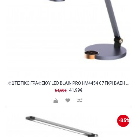
ΦΩΤΙΣΤΙΚΟ ΓΡΑΦΕΙΟΥ LED BLAIN PRO HM4454 07 ΓΚΡΙ ΒΑΣΗ ABS ΑΛΟΥΜΙΝΙΟ 51 8X40ΥΕΚ C490115
41,99€
64,60€
-35%