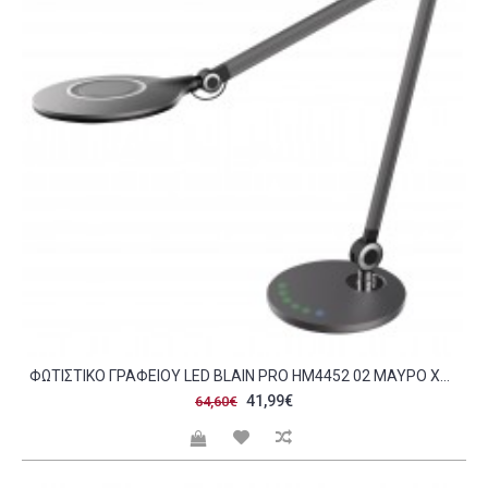
ΦΩΤΙΣΤΙΚΟ ΓΡΑΦΕΙΟΥ LED BLAIN PRO HM4452 02 ΜΑΥΡΟ ΧΡΩΜΑ ABS 55 7X49 7ΥΕΚ C490112
41,99€
64,60€