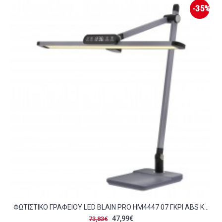
-35%
ΦΩΤΙΣΤΙΚΟ ΓΡΑΦΕΙΟΥ LED BLAIN PRO HM4447 07 ΓΚΡΙ ABS ΚΑΙ ΑΛΟΥΜΙΝΙΟ 36 8X81ΥΕΚ C490124
47,99€
73,83€