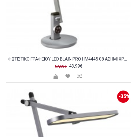
ΦΩΤΙΣΤΙΚΟ ΓΡΑΦΕΙΟΥ LED BLAIN PRO HM4445 08 ΑΣΗΜΙ ΧΡΩΜΑ Φ19X49 9ΥΕΚ C490095
43,99€
67,68€
-35%