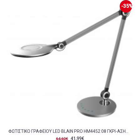
-35%
ΦΩΤΙΣΤΙΚΟ ΓΡΑΦΕΙΟΥ LED BLAIN PRO HM4452 08 ΓΚΡΙ-ΑΣΗΜΙ ΧΡΩΜΑ ABS 55 7X49 7ΥΕΚ C490111
41,99€
64,60€