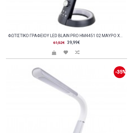
ΦΩΤΙΣΤΙΚΟ ΓΡΑΦΕΙΟΥ LED BLAIN PRO HM4451 02 ΜΑΥΡΟ ΧΡΩΜΑ 34 3X18 3X42 5ΥΕΚ C490106
39,99€
61,52€
-35%