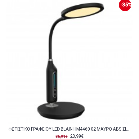
-35%
ΦΩΤΙΣΤΙΚΟ ΓΡΑΦΕΙΟΥ LED BLAIN HM4460 02 ΜΑΥΡΟ ABS ΣΙΛΙΚΟΝΗ Φ18 5X40 7Υ ΕΚ C490103
23,99€
36,91€