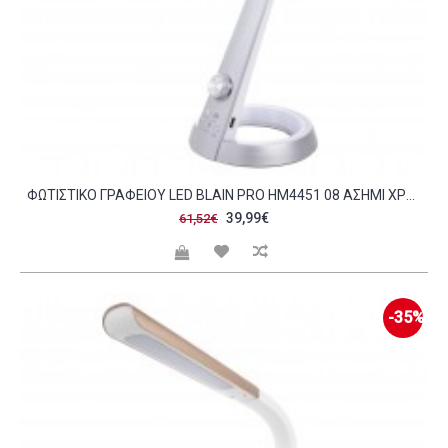
ΦΩΤΙΣΤΙΚΟ ΓΡΑΦΕΙΟΥ LED BLAIN PRO HM4451 08 ΑΣΗΜΙ ΧΡΩΜΑ 34 3X18 3X42 5ΥΕΚ C490107
39,99€
61,52€
-35%