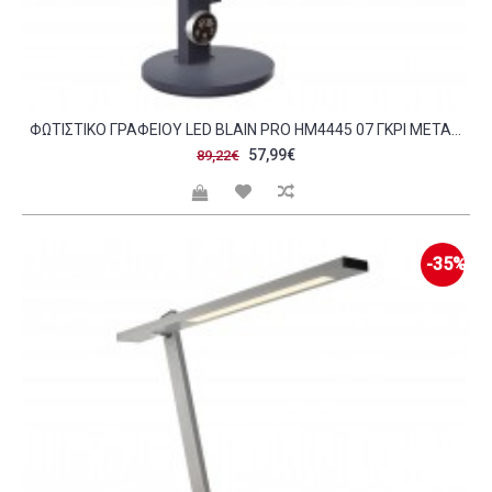
ΦΩΤΙΣΤΙΚΟ ΓΡΑΦΕΙΟΥ LED BLAIN PRO HM4445 07 ΓΚΡΙ ΜΕΤΑΛΛΙΚΟ ΧΡΩΜΑ Φ19X49 9ΥΕΚ C490094
57,99€
89,22€
-35%