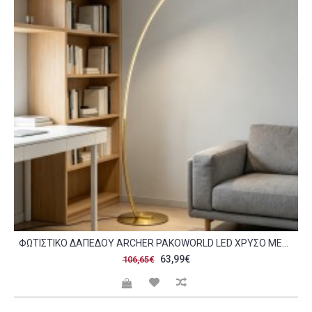
ΦΩΤΙΣΤΙΚΌ ΔΑΠΈΔΟΥ ARCHER PAKOWORLD LED ΧΡΥΣΌ ΜΕΤΑΛΛΙΚΌ 70X28X165ΕΚ C547606
63,99€
106,65€