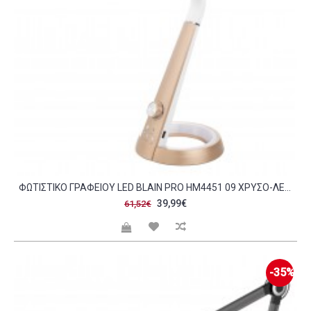
ΦΩΤΙΣΤΙΚΟ ΓΡΑΦΕΙΟΥ LED BLAIN PRO HM4451 09 ΧΡΥΣΟ-ΛΕΥΚΟ ΧΡΩΜΑ 34 3X18 3X42 5ΥΕΚ C490108
39,99€
61,52€
-35%