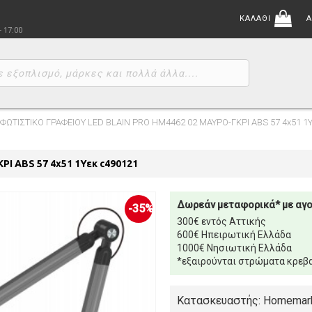
ΚΑΛΑΘΙ
Α
- 17:00
ΦΩΤΙΣΤΙΚΟ ΓΡΑΦΕΙΟΥ LED BLAIN PRO HM4462 02 ΜΑΥΡΟ-ΓΚΡΙ ABS 57 4x51 1
Ι ABS 57 4x51 1Υεκ c490121
Δωρεάν μεταφορικά* με αγ
-35%
300€ εντός Αττικής
600€ Ηπειρωτική Ελλάδα
1000€ Νησιωτική Ελλάδα
*εξαιρούνται στρώματα κρεβα
Κατασκευαστής: Homemar