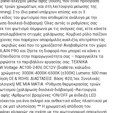
panel ελέγχου μέσω αφής (touch), που δίνει πρόσβαση
ας τριών χρωμάτων, και στη λειτουργία μείωσης της
ing). Στο ίδιο panel υπάρχουν επίσης και οι 3
ο είδος του φωτισμού που επιθυμείτε ανάλογα με την
ση-δουλειά-διάβασμα). Όλες αυτές οι ρυθμίσεις σας
ε τον φωτισμό σύμφωνα με τις ανάγκες σας, είτε κάνετε
 απολαμβάνετε στιγμές χαλάρωσης. Κομβικό ρόλο παίζουν
αχίονες που παρέχουν απαράμιλλη ευελιξία, επιτρέποντάς
 ακριβώς εκεί που το χρειάζεστε! Αναβαθμίστε τον χώρο
BLAIN PRO και ζήστε τη διαφορά που μπορεί να κάνει ο
 Επενδύστε στην παραγωγικότητα σας – παραγγείλτε τα
ορφώστε το περιβάλλον εργασίας σας. ΤΕΧΝΙΚΑ
W Voltage: AC100-240V, DC12V (διαθέτει καλώδιο
 χρώματος: 3000Κ-4000Κ-6500Κ (±300Κ) Lumens: 600 max
ίηση CE & ROHS. ΔΙΑΣΤΑΣΕΙΣ: Βάση: Φ20,1εκ. Συνολικές:
ιολογική) ΜΕ ΜΙΑ ΜΑΤΙΑ: •Ρύθμιση θερμοκρασίας τριών
ωτισμού (χαλάρωση-δουλειά-διάβασμα) •Λειτουργία
ο αφής •Αρθρωτοί βραχίονες •ON/OFF με ένδειξη LED
όκειται για ένα σκληρό και ανθεκτικό είδος πλαστικού με
ς σε ματ υλοποίηση. ** Η χρωματική απόδοση του
αφέρει ελαφρώς σε σχέση με την φωτογραφική απεικόνισή