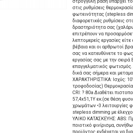
στρογγυλή βάση υπάρχει το 
στις ρυθμίσεις θερμοκρασί
φωτεινότητας (stepless dimm
διαφορετικές ρυθμίσεις στ
δραστηριότητα σας (χαλάρω
επιτρέπουν να προσαρμόσετ
λεπτομερείς εργασίες είτε
βέβαια και οι αρθρωτοί βρ
σας να κατευθύνετε το φως
εργασίας σας με την σειρά 
επαγγελματικός φωτισμός.
δικά σας σήμερα και μεταμ
ΧΑΡΑΚΤΗΡΙΣΤΙΚΑ: Ισχύς: 10
τροφοδοσίας) Θερμοκρασία
CRI: ? 80a Διαθέτει πιστοπο
57,4x51,1Υ εκ.(σε θέση φυσ
χρωμάτων •3 λειτουργίες φ
stepless dimming με έλεγχ
ΥΛΙΚΟ ΚΑΤΑΣΚΕΥΗΣ: ABS: Πρ
ποιοτικό φινίρισμα, συνήθω
προϊόντος ενδέχεται να δι