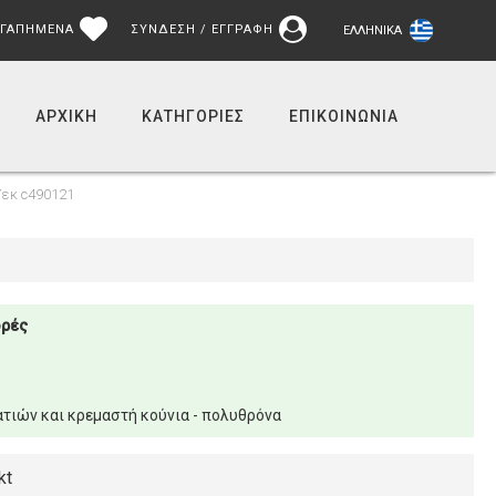
ΓΑΠΗΜΕΝΑ
ΣΥΝΔΕΣΗ / ΕΓΓΡΑΦΗ
ΕΛΛΗΝΙΚΆ
ΑΡΧΙΚΉ
ΚΑΤΗΓΟΡΙΕΣ
ΕΠΙΚΟΙΝΩΝΊΑ
Υεκ c490121
ορές
τιών και κρεμαστή κούνια - πολυθρόνα
kt