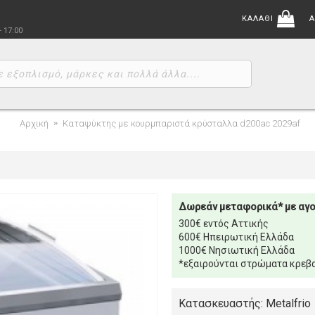
ΚΑΛΑΘΙ
Α
- 17:00
Αρχική
Καταψύκτης με κουρμπαριστά κρύσταλλα d200ac 2029af
Δωρεάν μεταφορικά* με αγ
300€ εντός Αττικής
600€ Ηπειρωτική Ελλάδα
1000€ Νησιωτική Ελλάδα
*εξαιρούνται στρώματα κρεβα
Κατασκευαστής: Metalfrio