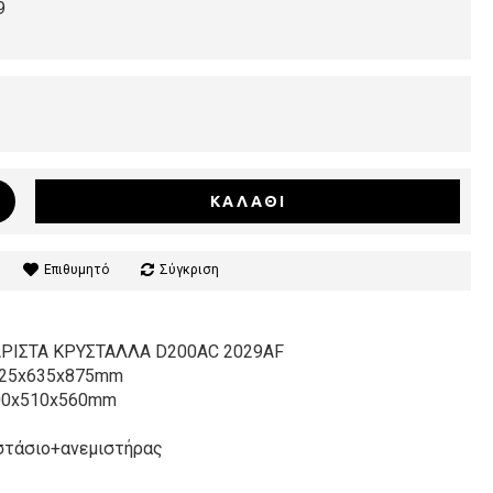
9
ΚΑΛΆΘΙ
Επιθυμητό
Σύγκριση
ΙΣΤΑ ΚΡΥΣΤΑΛΛΑ D200AC 2029AF
 725x635x875mm
600x510x560mm
στάσιο+ανεμιστήρας