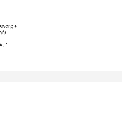
υνσης +
γή)
 : 1