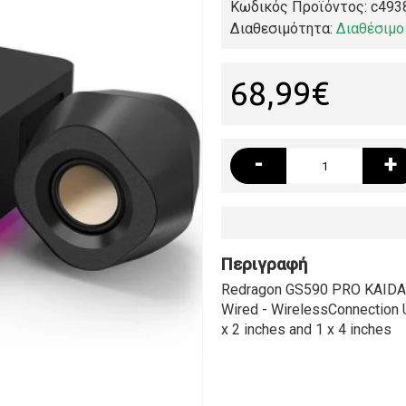
Κωδικός Προϊόντος:
c493
Διαθεσιμότητα:
Διαθέσιμο
68,99€
-
+
Περιγραφή
Redragon GS590 PRO KAIDAS
Wired - WirelessConnection 
x 2 inches and 1 x 4 inches