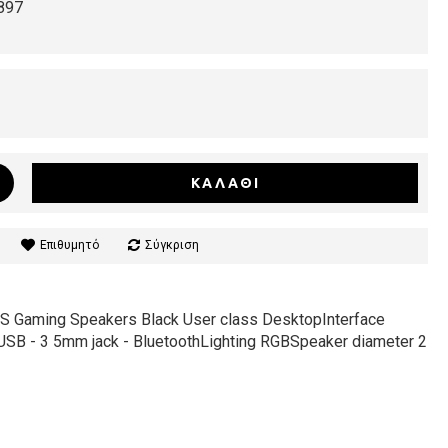
897
ΚΑΛΆΘΙ
Επιθυμητό
Σύγκριση
 Gaming Speakers Black User class DesktopInterface
USB - 3 5mm jack - BluetoothLighting RGBSpeaker diameter 2