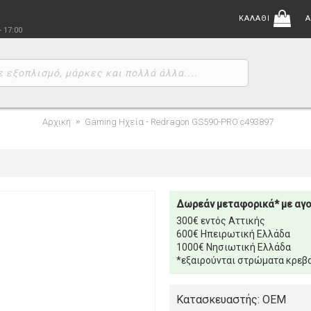
ΚΑΛΑΘΙ
Α
- 17:00
Αρχική
Gaming Ηχεία - Redragon GS590-PRO c493897
Δωρεάν μεταφορικά* με αγ
300€ εντός Αττικής
600€ Ηπειρωτική Ελλάδα
1000€ Νησιωτική Ελλάδα
*εξαιρούνται στρώματα κρεβα
Κατασκευαστής: OEM