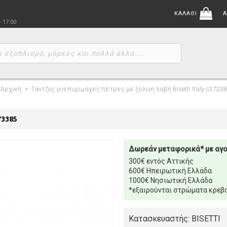
ΚΑΛΑΘΙ
Α
- 17:00
Αρχική
Γαντζος για πυρίμαχες πέτρες με ξύλινη λαβή Bisetti Italy c37338
73385
Δωρεάν μεταφορικά* με αγ
300€ εντός Αττικής
600€ Ηπειρωτική Ελλάδα
1000€ Νησιωτική Ελλάδα
*εξαιρούνται στρώματα κρεβα
Κατασκευαστής: BISETTI