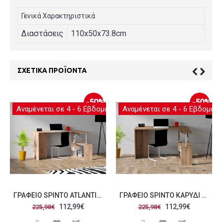
Γενικά Χαρακτηριστικά
Διαστάσεις
110x50x73.8cm
ΣΧΕΤΙΚΆ ΠΡΟΪΌΝΤΑ
-50%
-50%
Αναμένεται σε 4 - 6 Εβδομάδες
Αναμένεται σε 4 - 6 Εβδομάδ
ΓΡΑΦΕΊO SPINTO ATLANTIC PINE ΧΡΏΜΑ ΜΕΛΑΜΊΝΗ 130X50X73 8CM C439083
ΓΡΑΦΕΊO SPINTO ΚΑΡΥΔΊ ΧΡΏΜΑ ΜΕΛΑΜΊΝΗ 130X50X73 8CM C439084
112,99€
112,99€
225,98€
225,98€