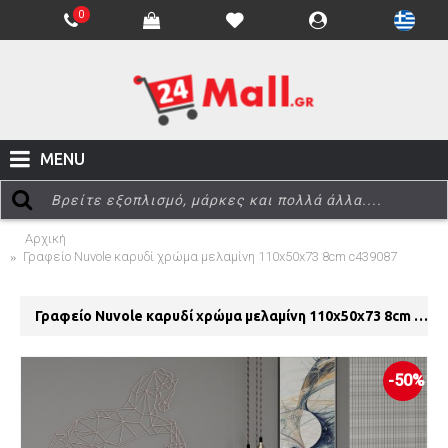
0
MENU
Αρχική
Γραφείo Nuvole καρυδί χρώμα μελαμίνη 110x50x73 8cm c439087
Γραφείo Nuvole καρυδί χρώμα μελαμίνη 110x50x73 8cm c439087
-50%