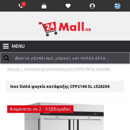
0
MENU
Αρχική
Inox διπλό ψυγείο κατάψυξης CFP2144 SL c326204
Inox διπλό ψυγείο κατάψυξης CFP2144 SL c326204
Αναμένεται σε 2 - 3 Εβδομάδες