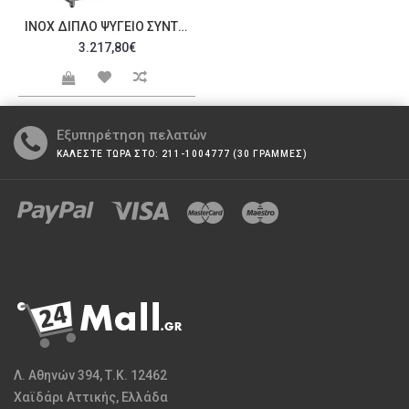
INOX ΔΙΠΛΌ ΨΥΓΕΊΟ ΣΥΝΤΉΡΗΣΗΣ ΜΕ ΓΥΆΛΙΝΕΣ ΠΌΡΤΕΣ CEP2144 GL C326199
3.217,80€
Εξυπηρέτηση πελατών
ΚΑΛΕΣΤΕ ΤΩΡΑ ΣΤΟ: 211-1004777 (30 ΓΡΑΜΜΕΣ)
Λ. Αθηνών 394, Τ.Κ. 12462
Χαϊδάρι Αττικής, Ελλάδα