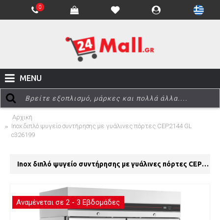
0
MENU
Αρχική
Inox διπλό ψυγείο συντήρησης με γυάλινες πόρτες CEP2144 GL
c326199
Inox διπλό ψυγείο συντήρησης με γυάλινες πόρτες CEP2144 GL c326199
Αναμένεται σε 2 - 3 Εβδομάδες