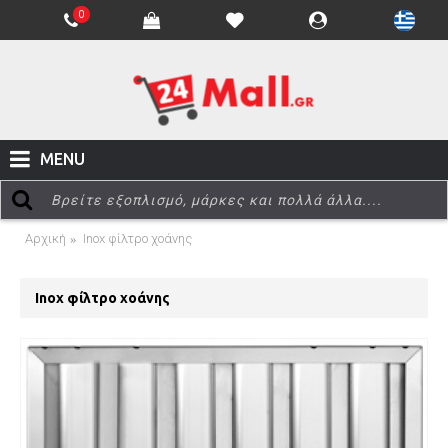
0
MENU
Αρχική
Inox φίλτρο χοάνης
Inox φίλτρο χοάνης