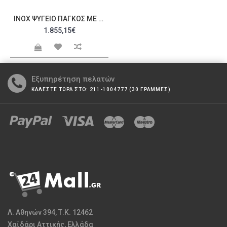
INOX ΨΥΓΕΊΟ ΠΆΓΚΟΣ ΜΕ ΧΑΜΗΛΌ ΎΨΟΣ PWDP777 C326953
1.855,15€
Εξυπηρέτηση πελατών
ΚΑΛΕΣΤΕ ΤΩΡΑ ΣΤΟ: 211-1004777 (30 ΓΡΑΜΜΕΣ)
Λ. Αθηνών 394, Τ.Κ. 12462
Χαϊδάρι Αττικής, Ελλάδα