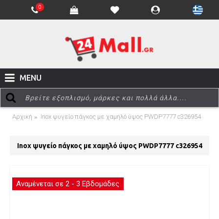
0
MENU
Αρχική
Inox ψυγείο πάγκος με χαμηλό ύψος PWDP7777 c326954
Inox ψυγείο πάγκος με χαμηλό ύψος PWDP7777 c326954
Αναμένεται σε 2 - 3 Εβδομάδες