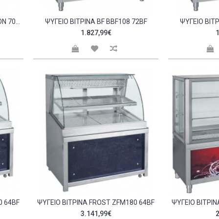
ΨΥΓΕΊΟ SELF SERVICE ISA TELION 70RVTN 2044AF
ΨΥΓΕΊΟ ΒΙΤΡΊΝΑ BF BBF108 72BF
ΨΥΓΕΊΟ ΒΙΤΡ
1.827,99€
1
0 64BF
ΨΥΓΕΊΟ ΒΙΤΡΊΝΑ FROST ZFM180 64BF
3.141,99€
2