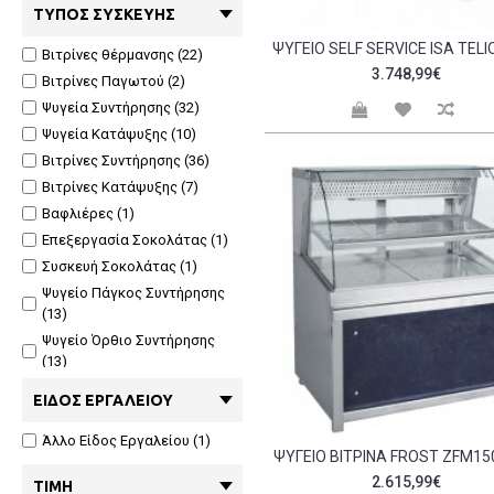
ΤΎΠΟΣ ΣΥΣΚΕΥΉΣ
Βιτρίνες θέρμανσης (22)
3.748,99€
Βιτρίνες Παγωτού (2)
Ψυγεία Συντήρησης (32)
Ψυγεία Κατάψυξης (10)
Βιτρίνες Συντήρησης (36)
Βιτρίνες Κατάψυξης (7)
Βαφλιέρες (1)
Επεξεργασία Σοκολάτας (1)
Συσκευή Σοκολάτας (1)
Ψυγείο Πάγκος Συντήρησης
(13)
Ψυγείο Όρθιο Συντήρησης
(13)
Ψυγείο Όρθιο Κατάψυξης (4)
ΕΊΔΟΣ ΕΡΓΑΛΕΊΟΥ
Ψυγείο Βιτρίνα (47)
Ψυγείο Βιτρίνα Αλλαντικών
Άλλο Είδος Εργαλείου (1)
ΨΥΓΕΊΟ ΒΙΤΡΊΝΑ FROST ZFM15
(1)
2.615,99€
ΤΙΜΉ
Ψυγείο Παγωτού (1)