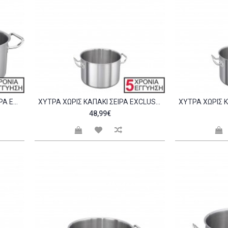
ΧΎΤΡΑ ΡΗΧΉ ΧΩΡΊΣ ΚΑΠΆΚΙ ΣΕΙΡΆ EXCLUSIVE 50X20CM C298991
ΧΎΤΡΑ ΧΩΡΊΣ ΚΑΠΆΚΙ ΣΕΙΡΆ EXCLUSIVE 20X13CM C298435
48,99€