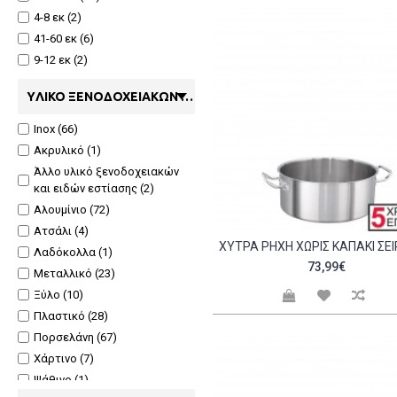
4-8 εκ (2)
41-60 εκ (6)
9-12 εκ (2)
YΛΙΚΌ ΞΕΝΟΔΟΧΕΙΑΚΏΝ ΚΑΙ ΕΙΔΏΝ ΕΣΤΊΑΣΗΣ
Inox (66)
Ακρυλικό (1)
Άλλο υλικό ξενοδοχειακών
και ειδών εστίασης (2)
Αλουμίνιο (72)
Ατσάλι (4)
Λαδόκολλα (1)
73,99€
Μεταλλικό (23)
Ξύλο (10)
Πλαστικό (28)
Πορσελάνη (67)
Χάρτινο (7)
Ψάθινο (1)