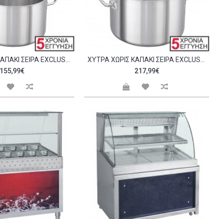
ΧΎΤΡΑ ΧΩΡΊΣ ΚΑΠΆΚΙ ΣΕΙΡΆ EXCLUSIVE 36X22CM C298440
ΧΎΤΡΑ ΧΩΡΊΣ ΚΑΠΆΚΙ ΣΕΙΡΆ EXCLUSIVE 40X25CM C298441
155,99€
217,99€