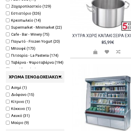
Πιάτα (32)
Ζαχαροπλαστείο (129)
Πιατέλες (3)
Εστιατόριο (326)
Ποτήρια αναψυκτικών -
Κρεοπωλείο (14)
σωλήνες (1)
Supermarket - Minimarket (22)
Ποτήρια νερού (1)
Cafe - Bar - Winery (75)
Σκεύη ζαχαροπλαστικής (2)
Παγωτό - Frozen Yogurt (20)
85,99€
Σκεύη σερβιρίσματος (3)
Μπουφέ (173)
Συσκευασίες μιας χρήσης
Πιτσαρία - La Pasteria (174)
ζαχαροπλαστικής - γλυκού -
παγωτού (3)
Ταβέρνα - Ψαροταβέρνα (194)
Ταψιά (25)
Ψαράδικο (12)
Τηγάνια (20)
Ιχθυοκαλλιέργιες (3)
ΧΡΏΜΑ ΞΕΝΟΔΟΧΕΙΑΚΏΝ ΚΑΙ ΕΙΔΏΝ ΕΣΤΊΑΣΗΣ
Χύτρες (29)
Ψητοπωλείο - Σουβλατζίδικο
Ασημί (1)
(58)
Διάφανο (15)
Σνακ - Κρεπερί - Τοστάδικο
(106)
Κίτρινο (1)
Πρωινό (61)
Κόκκινο (1)
Λευκό (31)
Μαύρο (9)