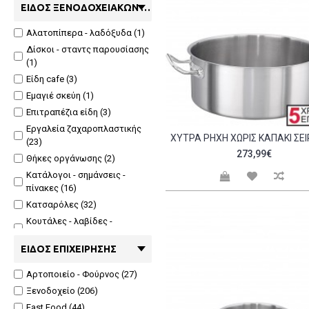
ΕΊΔΟΣ ΞΕΝΟΔΟΧΕΙΑΚΏΝ ΚΑΙ ΕΙΔΏΝ ΕΣΤΊΑΣΗΣ
Αλατοπίπερα - λαδόξυδα (1)
Δίσκοι - σταντς παρουσίασης
(1)
Είδη cafe (3)
Εμαγιέ σκεύη (1)
Επιτραπέζια είδη (3)
Εργαλεία ζαχαροπλαστικής
(23)
273,99€
Θήκες οργάνωσης (2)
Κατάλογοι - σημάνσεις -
πίνακες (16)
Κατσαρόλες (32)
Κουτάλες - λαβίδες -
τσιμπίδες σερβιρίσματος (1)
ΕΊΔΟΣ ΕΠΙΧΕΊΡΗΣΗΣ
Κουτάλες - πιρούνες (1)
Μαρμίτες (9)
Αρτοποιείο - Φούρνος (27)
Μαχαιροπήρουνα (1)
Ξενοδοχείο (206)
Μπωλ (57)
Fast Food (44)