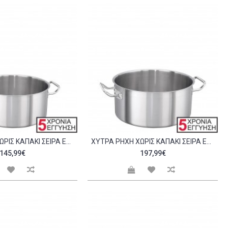
ΧΎΤΡΑ ΡΗΧΉ ΧΩΡΊΣ ΚΑΠΆΚΙ ΣΕΙΡΆ EXCLUSIVE 36X17CM C298989
ΧΎΤΡΑ ΡΗΧΉ ΧΩΡΊΣ ΚΑΠΆΚΙ ΣΕΙΡΆ EXCLUSIVE 40X19CM C298990
145,99€
197,99€