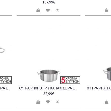
107,99€
ΧΎΤΡΑ ΒΑΘΙΆ ΧΩΡΊΣ ΚΑΠΆΚΙ ΣΕΙΡΆ EXCLUSIVE 40X32CM C298429
ΧΎΤΡΑ ΡΗΧΉ ΧΩΡΊΣ ΚΑΠΆΚΙ ΣΕΙΡΆ EXCLUSIVE 18X8CM C298443
32,99€