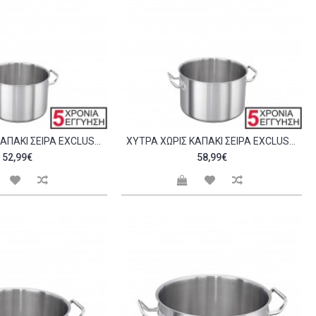
ΧΎΤΡΑ ΧΩΡΊΣ ΚΑΠΆΚΙ ΣΕΙΡΆ EXCLUSIVE 22X14CM C298436
ΧΎΤΡΑ ΧΩΡΊΣ ΚΑΠΆΚΙ ΣΕΙΡΆ EXCLUSIVE 24X15CM C298437
52,99€
58,99€