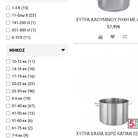
SALVINELLI (1)
1-5 lt (15)
Securit (1)
11-άνω lt (23)
Securit Holland (14)
141-200 cl (1)
57,99€
Sergas (3)
351-500 cl (1)
Tensai (1)
6-10 lt (11)
ΜΉΚΟΣ
10-13 εκ (11)
14-16 εκ (16)
17-19 εκ (16)
20-22 εκ (23)
23-30 εκ (96)
3-6 εκ (19)
31-40 εκ (67)
41-50 εκ (13)
51-60 εκ (6)
61-75 εκ (2)
7-9 εκ (9)