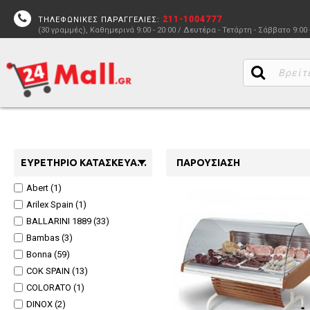
211-1004777
ΤΗΛΕΦΩΝΙΚΕΣ ΠΑΡΑΓΓΕΛΙΕΣ:
(30 γραμμές), Καθημερινά 9:00 - 20:00 / Δευτέρα - Τετάρτη - Σάββατο 9:00 
ΕΥΡΕΤΉΡΙΟ ΚΑΤΑΣΚΕΥΑΣΤΏΝ
ΠΑΡΟΥΣΊΑΣΗ
Abert (1)
Arilex Spain (1)
BALLARINI 1889 (33)
Bambas (3)
Bonna (59)
COK SPAIN (13)
COLORATO (1)
DINOX (2)