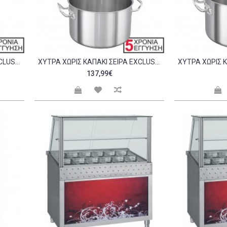
ΧΎΤΡΑ ΧΩΡΊΣ ΚΑΠΆΚΙ ΣΕΙΡΆ EXCLUSIVE 28X17CM C298438
ΧΎΤΡΑ ΧΩΡΊΣ ΚΑΠΆΚΙ ΣΕΙΡΆ EXCLUSIVE 32X19CM C298439
137,99€