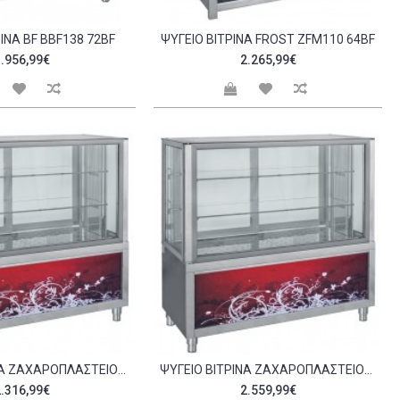
ΊΝΑ BF BBF138 72BF
ΨΥΓΕΊΟ ΒΙΤΡΊΝΑ FROST ZFM110 64BF
.956,99€
2.265,99€
ΨΥΓΕΊΟ ΒΙΤΡΊΝΑ ΖΑΧΑΡΟΠΛΑΣΤΕΊΟΥ BF ZBF108 71BF
ΨΥΓΕΊΟ ΒΙΤΡΊΝΑ ΖΑΧΑΡΟΠΛΑΣΤΕΊΟΥ BF ZBF138 71BF
.316,99€
2.559,99€