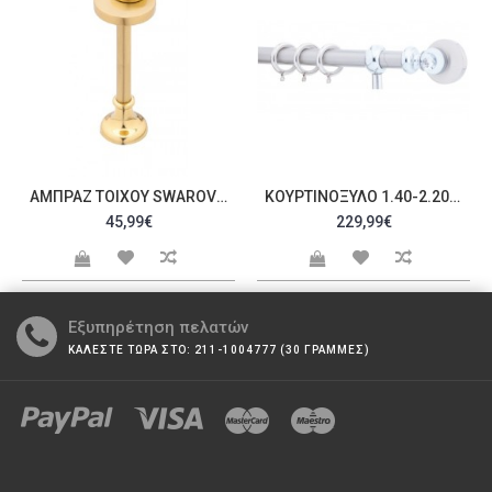
ΑΜΠΡΆΖ ΤΟΊΧΟΥ SWAROVSKI C20090
ΚΟΥΡΤΙΝΌΞΥΛΟ 1.40-2.20M ΜΟΝΌ ΑΣΗΜΊ ΜΕ SWAROVSKI C22323
45,99€
229,99€
Εξυπηρέτηση πελατών
ΚΑΛΕΣΤΕ ΤΩΡΑ ΣΤΟ: 211-1004777 (30 ΓΡΑΜΜΕΣ)