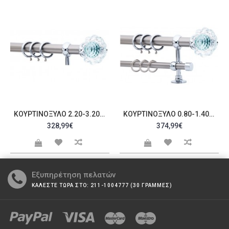
ΚΟΥΡΤΙΝΌΞΥΛΟ 2.20-3.20M ΜΟΝΌ ΑΣΗΜΊ ΜΕ SWAROVSKI C21367
ΚΟΥΡΤΙΝΌΞΥΛΟ 0.80-1.40M ΔΙΠΛΌ ΑΣΗΜΊ ΜΕ SWAROVSKI C21368
328,99€
374,99€
Εξυπηρέτηση πελατών
ΚΑΛΕΣΤΕ ΤΩΡΑ ΣΤΟ: 211-1004777 (30 ΓΡΑΜΜΕΣ)