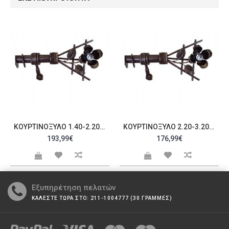
ΚΟΥΡΤΙΝΌΞΥΛΟ 1.40-2.20M ΜΟΝΌ C23350
ΚΟΥΡΤΙΝΌΞΥΛΟ 2.20-3.20M ΜΟΝΌ C23351
193,99€
176,99€
Εξυπηρέτηση πελατών
ΚΑΛΕΣΤΕ ΤΩΡΑ ΣΤΟ: 211-1004777 (30 ΓΡΑΜΜΕΣ)