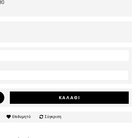
80
ΚΑΛΆΘΙ
Επιθυμητό
Σύγκριση