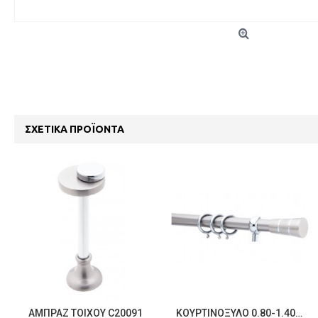
ΣΧΕΤΙΚΆ ΠΡΟΪΌΝΤΑ
ΑΜΠΡΆΖ ΤΟΊΧΟΥ C20091
ΚΟΥΡΤΙΝΌΞΥΛΟ 0.80-1.40M ΜΟΝΌ ΑΣΗΜΊ C21474