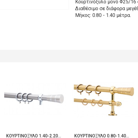
Κουρτινόξυλο μονό Φ25/16
Διαθέσιμο σε διάφορα μεγέθ
Μήκος: 0.80 - 1.40 μέτρα.
ΚΟΥΡΤΙΝΌΞΥΛΟ 1.40-2.20M ΜΟΝΌ ΑΣΗΜΊ C21475
ΚΟΥΡΤΙΝΌΞΥΛΟ 0.80-1.40M ΔΙΠΛΌ ΧΡΥΣΌ C21483