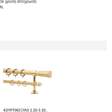
 σε χρυσή απόχρωση.
η.
ΚΟΥΡΤΙΝΌΞΥΛΟ 2.20-3.20M ΔΙΠΛΌ ΧΡΥΣΌ C21485