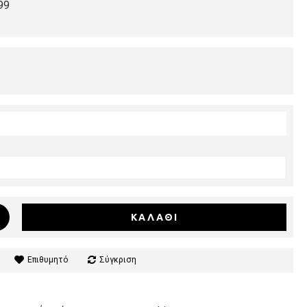
99
ΚΑΛΆΘΙ
Επιθυμητό
Σύγκριση