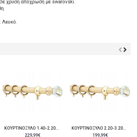
σε χρυσή απόχρωση με swarovski.
η.
: Λευκό.
ΚΟΥΡΤΙΝΌΞΥΛΟ 1.40-2.20M ΜΟΝΌ ΧΡΥΣΌ ΜΕ SWAROVSKI C21900
ΚΟΥΡΤΙΝΌΞΥΛΟ 2.20-3.20M ΜΟΝΌ ΧΡΥΣΌ ΜΕ SWAROVSKI C21901
229,99€
199,99€