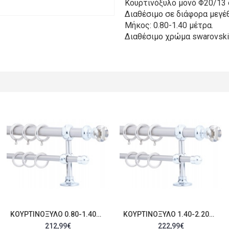
Κουρτινόξυλο μονό Φ20/13 
Διαθέσιμο σε διάφορα μεγέθ
Μήκος: 0.80-1.40 μέτρα.
Διαθέσιμo χρώμα swarovski
ΚΟΥΡΤΙΝΌΞΥΛΟ 0.80-1.40M ΔΙΠΛΌ ΑΣΗΜΊ ΜΕ SWAROVSKI C21896
ΚΟΥΡΤΙΝΌΞΥΛΟ 1.40-2.20M ΔΙΠΛΌ ΑΣΗΜΊ ΜΕ SWAROVSKI C21897
212,99€
222,99€