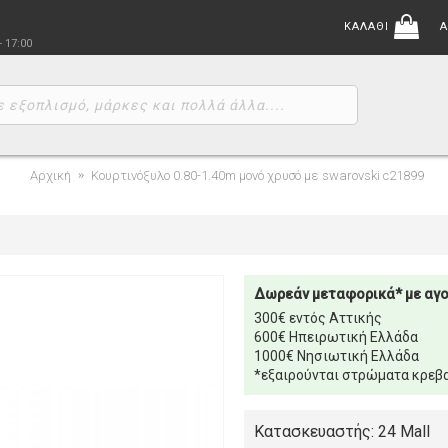
ΚΑΛΑΘΙ
Α
- 17:00
Αρχική
Κουρτινόξυλο 0.80-1.40m μονό χρυσό με swarovski c21899
Δωρεάν μεταφορικά* με αγ
300€ εντός Αττικής
600€ Ηπειρωτική Ελλάδα
1000€ Νησιωτική Ελλάδα
*εξαιρούνται στρώματα κρεβα
Κατασκευαστής: 24 Mall