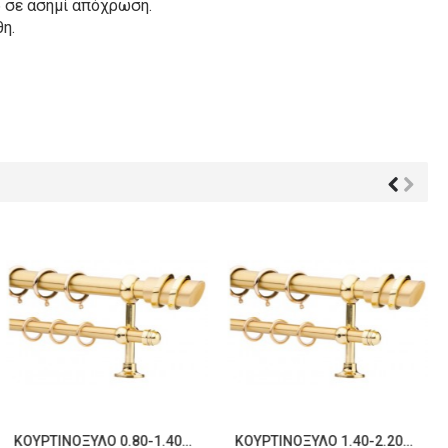
 σε ασημί απόχρωση.
η.
ΚΟΥΡΤΙΝΌΞΥΛΟ 0.80-1.40M ΔΙΠΛΌ ΧΡΥΣΌ C21710
ΚΟΥΡΤΙΝΌΞΥΛΟ 1.40-2.20M ΔΙΠΛΌ ΧΡΥΣΌ C21711