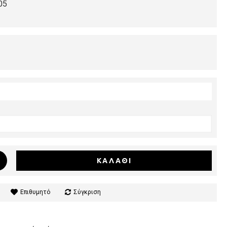
05
ΚΑΛΆΘΙ
Επιθυμητό
Σύγκριση