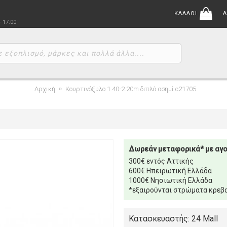
ΚΑΛΑΘΙ
Α
- 17:00
Αρχική
Κουρτινόξυλο 1.40-2.20m διπλό ασημί c21705
Δωρεάν μεταφορικά* με αγ
300€ εντός Αττικής
600€ Ηπειρωτική Ελλάδα
1000€ Νησιωτική Ελλάδα
*εξαιρούνται στρώματα κρεβα
Κατασκευαστής: 24 Mall