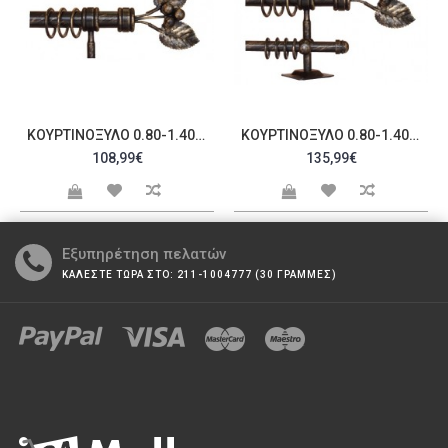
ΚΟΥΡΤΙΝΌΞΥΛΟ 0.80-1.40M ΜΟΝΌ C23331
ΚΟΥΡΤΙΝΌΞΥΛΟ 0.80-1.40M ΔΙΠΛΌ C23334
108,99€
135,99€
Εξυπηρέτηση πελατών
ΚΑΛΕΣΤΕ ΤΩΡΑ ΣΤΟ: 211-1004777 (30 ΓΡΑΜΜΕΣ)