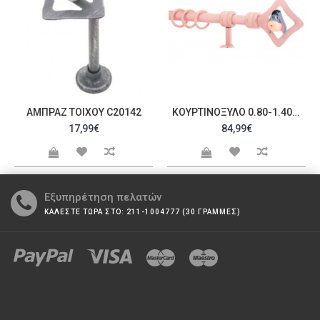
ΑΜΠΡΆΖ ΤΟΊΧΟΥ C20142
ΚΟΥΡΤΙΝΌΞΥΛΟ 0.80-1.40M ΜΟΝΌ C23522
17,99€
84,99€
Εξυπηρέτηση πελατών
ΚΑΛΕΣΤΕ ΤΩΡΑ ΣΤΟ: 211-1004777 (30 ΓΡΑΜΜΕΣ)