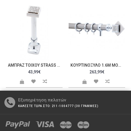
ΑΜΠΡΆΖ ΤΟΊΧΟΥ STRASS C20066
ΚΟΥΡΤΙΝΌΞΥΛΟ 1.6M ΜΟΝΌ ΑΣΗΜΊ ΜΕ STRASS C21035
43,99€
263,99€
Εξυπηρέτηση πελατών
ΚΑΛΕΣΤΕ ΤΩΡΑ ΣΤΟ: 211-1004777 (30 ΓΡΑΜΜΕΣ)