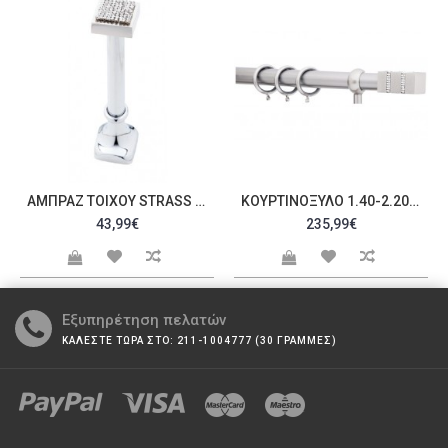
ΑΜΠΡΆΖ ΤΟΊΧΟΥ STRASS C20066
ΚΟΥΡΤΙΝΌΞΥΛΟ 1.40-2.20M ΜΟΝΌ ΑΣΗΜΊ ΜΕ STRASS C21654
43,99€
235,99€
Εξυπηρέτηση πελατών
ΚΑΛΕΣΤΕ ΤΩΡΑ ΣΤΟ: 211-1004777 (30 ΓΡΑΜΜΕΣ)