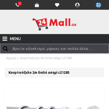
0
MENU
Αρχική
Κουρτινόξυλο 2m διπλό ασημί c21285
Κουρτινόξυλο 2m διπλό ασημί c21285