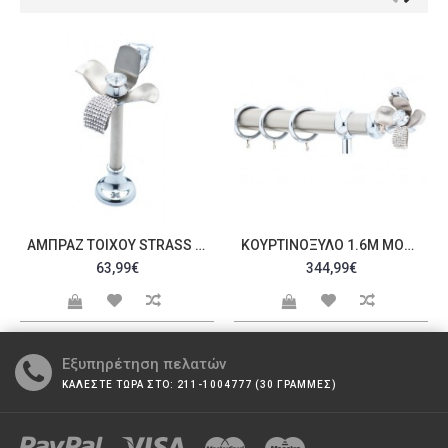
ΑΜΠΡΆΖ ΤΟΊΧΟΥ STRASS C20102
ΚΟΥΡΤΙΝΌΞΥΛΟ 1.6M ΜΟΝΌ ΑΣΗΜΊ ΜΕ STRASS C21259
63,99€
344,99€
Εξυπηρέτηση πελατών
ΚΑΛΕΣΤΕ ΤΩΡΑ ΣΤΟ: 211-1004777 (30 ΓΡΑΜΜΕΣ)