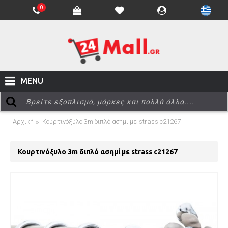
0
MENU
Αρχική
Κουρτινόξυλο 3m διπλό ασημί με strass c21267
Κουρτινόξυλο 3m διπλό ασημί με strass c21267