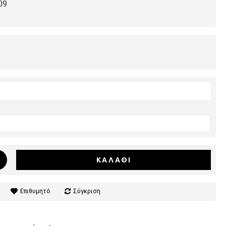
09
ΚΑΛΆΘΙ
Επιθυμητό
Σύγκριση