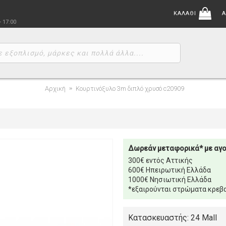
ΚΑΛΑΘΙ
Α
- 17:00
Αρχική
Κουρτινόξυλο 3m διπλό χρυσό c20909
Δωρεάν μεταφορικά* με αγ
300€ εντός Αττικής
600€ Ηπειρωτική Ελλάδα
1000€ Νησιωτική Ελλάδα
*εξαιρούνται στρώματα κρεβα
Κατασκευαστής: 24 Mall