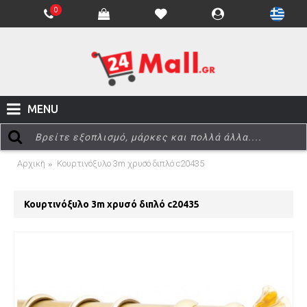
0
MENU
Αρχική
Κουρτινόξυλο 3m χρυσό διπλό c20435
Κουρτινόξυλο 3m χρυσό διπλό c20435